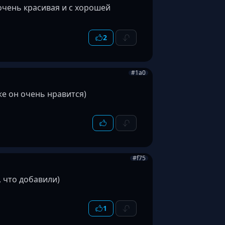
нь красивая и с хорошей
2
#1a0
е он очень нравится)
#f75
 что добавили)
1