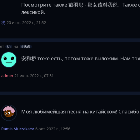
Посмотрите также 戴羽彤 - 那女孩对我说。Также оче
лексикой.
礽
20 июн. 2022 г., 21:52
вет
礽
на
#9a9
安和桥 тоже есть, потом тоже выложим. Нам тож
admin
21 июн. 2022 г., 07:51
Моя любимейшая песня на китайском! Спасибо,
Ramis Murzakaev
6 окт. 2022 г., 12:56