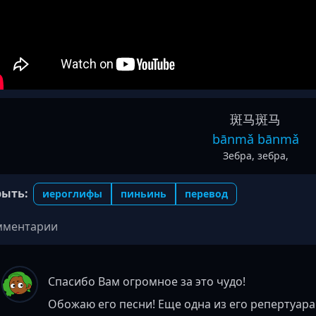
斑马
斑马
bānmǎ bānmǎ
Зебра, зебра,
рыть:
иероглифы
пиньинь
перевод
мментарии
Спасибо Вам огромное за это чудо!
Обожаю его песни! Еще одна из его репертуар