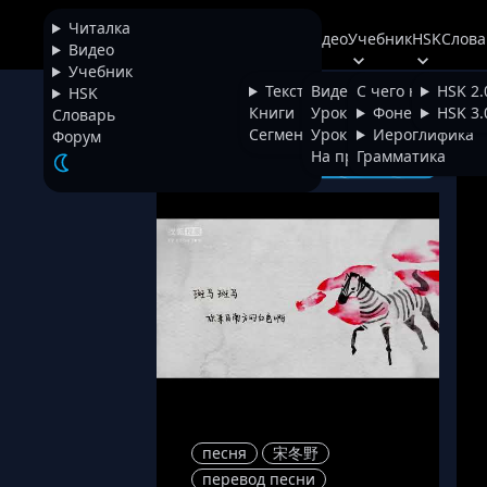
Читалка
Читалка
Видео
Учебник
HSK
Слова
+
Chinese
Видео
Учебник
Тексты
Видео
С чего начать
HSK 2.
HSK
Пе
НАЗАД
Книги
Уроки фонетики
Фонетика
HSK 3.
Словарь
Сегментатор
Уроки иероглифики
Иероглифика
Форум
На проверке
Грамматика
песня
宋冬野
перевод песни