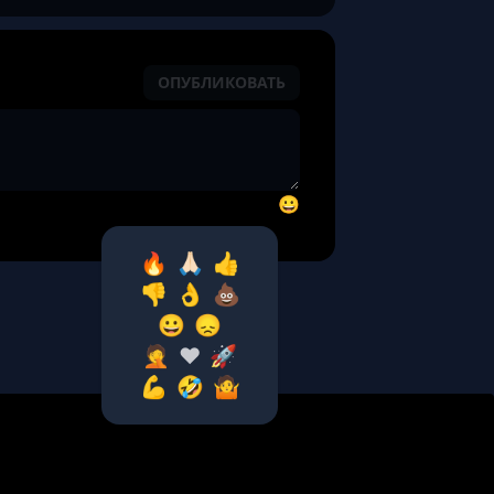
ОПУБЛИКОВАТЬ
😀
🔥
🙏🏻
👍
👎
👌
💩
😀
😞
🤦‍
❤️
🚀
💪
🤣
🤷‍