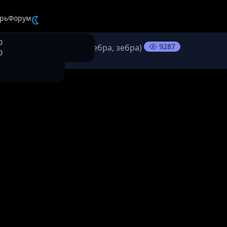
рь
Форум
0
9287
сня 宋冬野 - 斑馬，斑馬 (Зебра, зебра)
0
😀
😀
😀
189
63
63
/ 900
/ 900
/ 900
🔥
🔥
🔥
🙏🏻
🙏🏻
🙏🏻
👍
👍
👍
УДАЛИТЬ
УДАЛИТЬ
УДАЛИТЬ
ОТРЕДАКТИРОВАТЬ
ОТРЕДАКТИРОВАТЬ
ОТРЕДАКТИРОВАТЬ
👎
👎
👎
👌
👌
👌
💩
💩
💩
😀
😀
😀
😞
😞
😞
🤦‍
🤦‍
🤦‍
❤️
❤️
❤️
🚀
🚀
🚀
💪
💪
💪
🤣
🤣
🤣
🤷‍
🤷‍
🤷‍