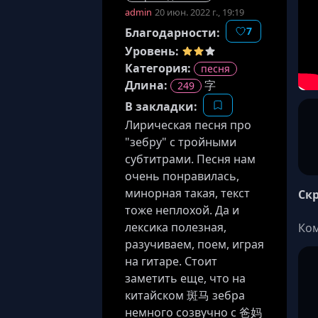
admin
20 июн. 2022 г., 19:19
7
Благодарности:
Уровень:
Категория:
песня
Длина
:
字
249
В закладки:
Лирическая песня про
"зебру" с тройными
субтитрами. Песня нам
очень понравилась,
минорная такая, текст
Ск
тоже неплохой. Да и
лексика полезная,
Ко
разучиваем, поем, играя
на гитаре. Стоит
заметить еще, что на
китайском 斑马 зебра
немного созвучно с 爸妈