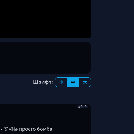
Шрифт:
小
中
大
#9a9
а - 安和桥 просто бомба!