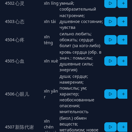
心灵
4502
xīn líng
умный;
сообразительный
настроение;
心态
4503
xīn tài
душевное состояние;
чувства
сильно любить;
xīn
心疼
4504
обожать; сердце
téng
болит (за кого-либо)
кровь сердца (обр. в
знач.: помыслы;
心血
4505
xīn xuè
душевные силы;
энергия)
душа; сердце;
намерения;
помыслы; ум;
xīn yǎn
心眼儿
4506
характер;
r
необоснованные
опасения;
мнительность
(биол.) обмен
xīn
веществ;
新陈代谢
4507
chén
метаболизм; новое