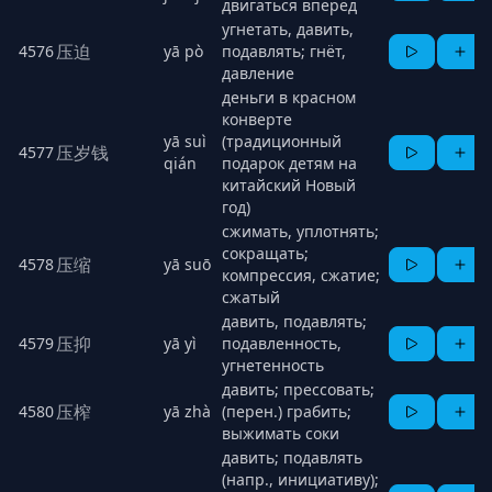
двигаться вперёд
угнетать, давить,
压迫
4576
yā pò
подавлять; гнёт,
давление
деньги в красном
конверте
yā suì
(традиционный
压岁钱
4577
qián
подарок детям на
китайский Новый
год)
сжимать, уплотнять;
сокращать;
压缩
4578
yā suō
компрессия, сжатие;
сжатый
давить, подавлять;
压抑
4579
yā yì
подавленность,
угнетенность
давить; прессовать;
压榨
4580
yā zhà
(перен.) грабить;
выжимать соки
давить; подавлять
(напр., инициативу);