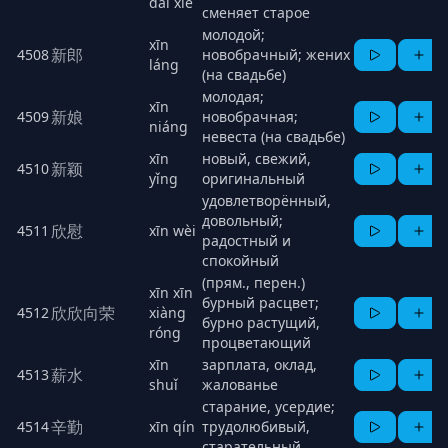
dài xiè
сменяет старое
молодой;
xīn
新郎
4508
новобрачный; жених
láng
(на свадьбе)
молодая;
xīn
新娘
4509
новобрачная;
niáng
невеста (на свадьбе)
xīn
новый, свежий,
新颖
4510
yǐng
оригинальный
удовлетворённый,
довольный;
欣慰
4511
xīn wèi
радостный и
спокойный
(прям., перен.)
xīn xīn
бурный расцвет;
欣欣向荣
4512
xiàng
бурно растущий,
róng
процветающий
xīn
зарплата, оклад,
薪水
4513
shuǐ
жалованье
старание, усердие;
辛勤
4514
xīn qín
трудолюбивый,
старательный