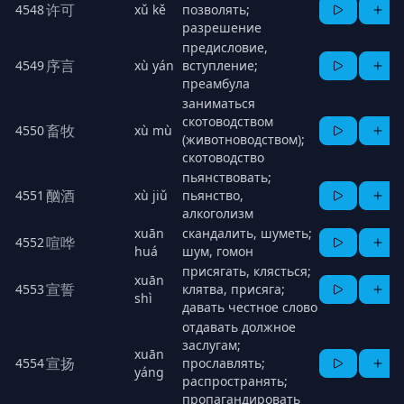
许可
4548
xǔ kě
позволять;
разрешение
предисловие,
序言
4549
xù yán
вступление;
преамбула
заниматься
скотоводством
畜牧
4550
xù mù
(животноводством);
скотоводство
пьянствовать;
酗酒
4551
xù jiǔ
пьянство,
алкоголизм
xuān
скандалить, шуметь;
喧哗
4552
huá
шум, гомон
присягать, клясться;
xuān
宣誓
4553
клятва, присяга;
shì
давать честное слово
отдавать должное
заслугам;
xuān
宣扬
4554
прославлять;
yáng
распространять;
пропагандировать