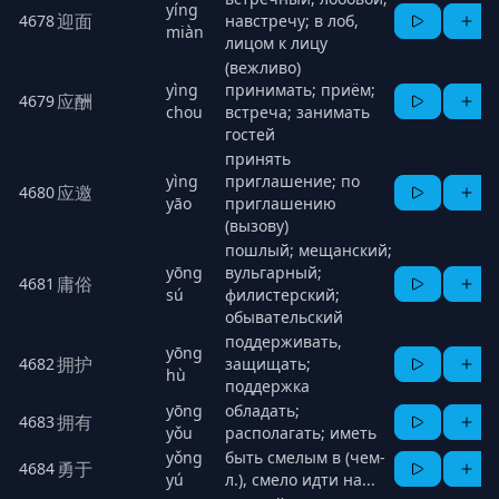
yíng
迎面
4678
навстречу; в лоб,
miàn
лицом к лицу
(вежливо)
yìng
принимать; приём;
应酬
4679
chou
встреча; занимать
гостей
принять
yìng
приглашение; по
应邀
4680
yāo
приглашению
(вызову)
пошлый; мещанский;
yōng
вульгарный;
庸俗
4681
sú
филистерский;
обывательский
поддерживать,
yōng
拥护
4682
защищать;
hù
поддержка
yōng
обладать;
拥有
4683
yǒu
располагать; иметь
yǒng
быть смелым в (чем-
勇于
4684
yú
л.), смело идти на...