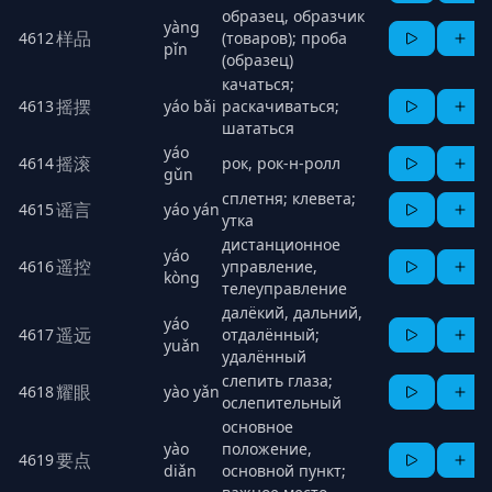
образец, образчик
yàng
样品
4612
(товаров); проба
pǐn
(образец)
качаться;
摇摆
4613
yáo bǎi
раскачиваться;
шататься
yáo
摇滚
4614
рок, рок-н-ролл
gǔn
сплетня; клевета;
谣言
4615
yáo yán
утка
дистанционное
yáo
遥控
4616
управление,
kòng
телеуправление
далёкий, дальний,
yáo
遥远
4617
отдалённый;
yuǎn
удалённый
слепить глаза;
耀眼
4618
yào yǎn
ослепительный
основное
yào
положение,
要点
4619
diǎn
основной пункт;