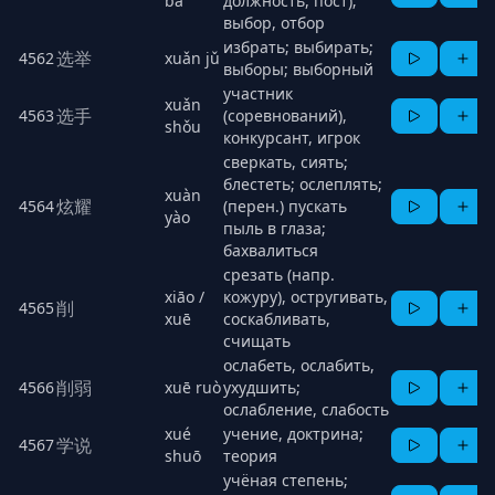
bá
должность, пост);
выбор, отбор
избрать; выбирать;
选举
4562
xuǎn jǔ
выборы; выборный
участник
xuǎn
选手
4563
(соревнований),
shǒu
конкурсант, игрок
сверкать, сиять;
блестеть; ослеплять;
xuàn
炫耀
4564
(перен.) пускать
yào
пыль в глаза;
бахвалиться
срезать (напр.
xiāo /
кожуpy), остругивать,
削
4565
xuē
соскабливать,
счищать
ослабеть, ослабить,
削弱
4566
xuē ruò
ухудшить;
ослабление, слабость
xué
учение, доктрина;
学说
4567
shuō
теория
учёная степень;