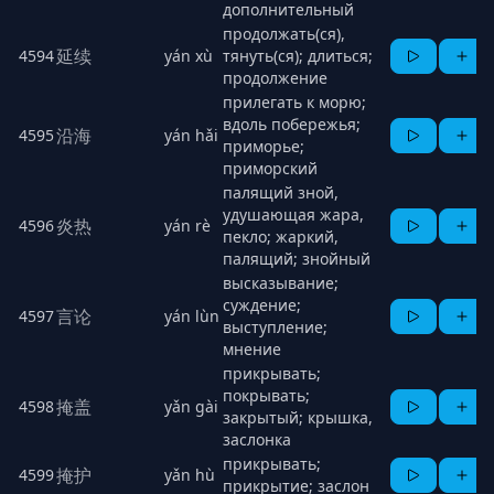
дополнительный
продолжать(ся),
延续
4594
yán xù
тянуть(ся); длиться;
продолжение
прилегать к морю;
вдоль побережья;
沿海
4595
yán hǎi
приморье;
приморский
палящий зной,
удушающая жара,
炎热
4596
yán rè
пекло; жаркий,
палящий; знойный
высказывание;
суждение;
言论
4597
yán lùn
выступление;
мнение
прикрывать;
покрывать;
掩盖
4598
yǎn gài
закрытый; крышка,
заслонка
прикрывать;
掩护
4599
yǎn hù
прикрытие; заслон