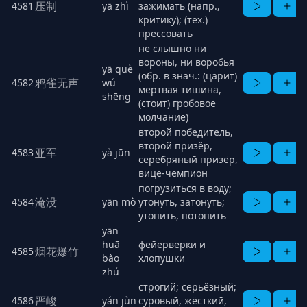
压制
4581
yā zhì
зажимать (напр.,
критику); (тех.)
прессовать
не слышно ни
вороны, ни воробья
yā què
(обр. в знач.: (царит)
鸦雀无声
4582
wú
мертвая тишина,
shēng
(стоит) гробовое
молчание)
второй победитель,
второй призёр,
亚军
4583
yà jūn
серебряный призёр,
вице-чемпион
погрузиться в воду;
淹没
4584
yān mò
утонуть, затонуть;
утопить, потопить
yān
huā
фейерверки и
烟花爆竹
4585
bào
хлопушки
zhú
строгий; серьёзный;
严峻
4586
yán jùn
суровый, жёсткий,