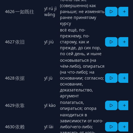
(совершенно) как
yī rú jì
一如既往
4626
раньше; не изменять
wǎng
ранее принятому
курсу
всё ещё, по-
прежнему, по-
依旧
4627
yī jiù
старому, как и
прежде, до сих пор,
по сей день, и ныне
основываться (на
чём-либо), опираться
(на что-либо); на
依据
4628
yī jù
основании; согласно;
основание,
доказательство,
аргумент
полагаться,
依靠
4629
yī kào
опираться; опора
находиться в
зависимости от кого-
依赖
4630
yī lài
либо/чего-либо;
зависеть от кого-