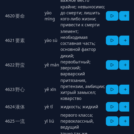
важное место
крайне; невыносимо;
yào
до смерти; лишить
要命
4620
mìng
кого-либо жизни;
привести к смерти
элемент;
необходимая
要素
4621
yào sù
составная часть;
основной фактор
дикий;
первобытный;
野蛮
4622
yě mán
зверский;
варварский
притязания,
претензии, амбиции;
野心
4623
yě xīn
хитрый замысел;
коварство
液体
4624
yè tǐ
жидкость; жидкий
первого класса;
一流
4625
yī liú
первоклассный,
ведущий
точно так же