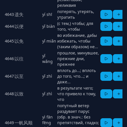
реликвия
потерять, утерять,
遗失
4643
yí shī
утратить
(с тем,) чтобы; для
以便
4644
yǐ biàn
того, чтобы
во избежание, дабы
以免
4645
yǐ miǎn
избежать, чтобы
(таким образом) не...
прошлое, минувшее,
yǐ
以往
4646
прежние дни,
wǎng
прежнее
вплоть до...; вплоть
以至
4647
yǐ zhì
до того, что...; и
даже...
в результате чего;
以致
4648
yǐ zhì
что привело к тому,
что
попутный ветер
раздувает парус
yì fān
(обр. в знач.: без
一帆风顺
4649
fēng
препятствий, гладко;