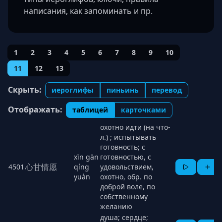
написания, как запоминать и пр.
1
2
3
4
5
6
7
8
9
10
11
12
13
Скрыть:
иероглифы
пиньинь
перевод
Отображать:
таблицей
карточками
охотно идти (на что-
л.) ; испытывать
готовность; с
xīn gān
готовностью, с
心甘情愿
4501
qíng
удовольствием,
yuàn
охотно, обр. по
доброй воле, по
собственному
желанию
душа; сердце;