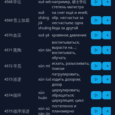
学位
4568
xué wèi
например, 硕士学位
степень магистра
xuě
на снег ещё и иней;
shàng
обр. несчастье за
雪上加霜
4569
jiā
несчастьем; одна
shuāng
беда за другой
血压
4570
xuè yā
кровяное давление
воспитываться,
вырасти на...;
熏陶
4571
xūn táo
воспитывать,
обучать
искать, разыскивать;
寻觅
4572
xún mì
поиски
патрулировать,
巡逻
4573
xún luó
ходить дозором;
дозор
циркулировать;
xún
循环
4574
обращаться;
huán
циркуляция; цикл
постепенно и
xún xù
循序渐进
4575
планомерно
jiàn jìn