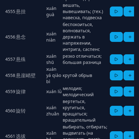
вешать,
xuán
悬挂
4555
вывешивать; (тех.)
guà
навеска, подвеска
беспокоиться,
волноваться,
xuán
悬念
4556
держать в
niàn
напряжении,
интрига, саспенс
xuán
резко отличаться;
悬殊
4557
shū
большая разница
xuán
悬崖峭壁
4558
yá qiào
крутой обрыв
bì
мелодия;
旋律
4559
xuán lǜ
мелодический
вертеться,
xuán
крутиться,
旋转
4560
zhuǎn
вращаться;
вращательный
выбирать, отбирать;
xuǎn
выдвигать (на
选拔
4561