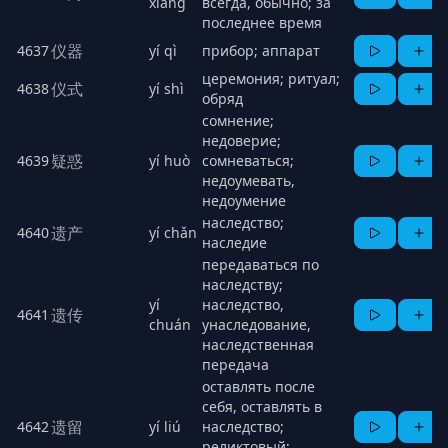
xiàng
всегда, обычно; за
последнее время
仪器
4637
yí qì
прибор; аппарат
церемония; ритуал;
仪式
4638
yí shì
обряд
сомнение;
недоверие;
疑惑
4639
yí huò
сомневаться;
недоумевать,
недоумение
наследство;
遗产
4640
yí chǎn
наследие
передаваться по
наследству;
yí
наследство,
遗传
4641
chuán
унаследование,
наследственная
передача
оставлять после
себя, оставлять в
遗留
4642
yí liú
наследство;
реликтовый;