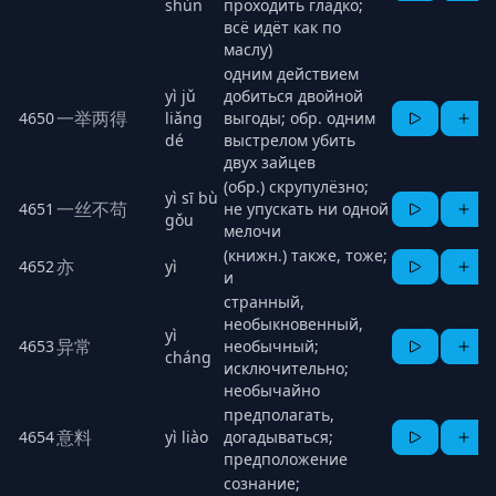
shùn
проходить гладко;
всё идёт как по
маслу)
одним действием
yì jǔ
добиться двойной
一举两得
4650
liǎng
выгоды; обр. одним
dé
выстрелом убить
двух зайцев
(обр.) скрупулёзно;
yì sī bù
一丝不苟
4651
не упускать ни одной
gǒu
мелочи
(книжн.) также, тоже;
亦
4652
yì
и
странный,
необыкновенный,
yì
异常
4653
необычный;
cháng
исключительно;
необычайно
предполагать,
意料
4654
yì liào
догадываться;
предположение
сознание;