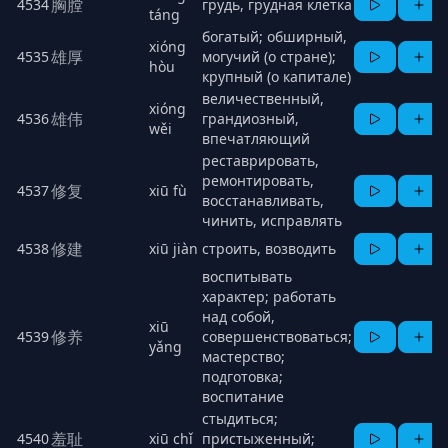
胸膛
4534
грудь, грудная клетка
táng
богатый; обширный,
xióng
雄厚
4535
могучий (о стране);
hòu
крупный (о капитале)
величественный,
xióng
雄伟
4536
грандиозный,
wěi
впечатляющий
реставрировать,
ремонтировать,
修复
4537
xiū fù
восстанавливать,
чинить, исправлять
修建
4538
xiū jiàn
строить, возводить
воспитывать
характер; работать
над собой,
xiū
修养
4539
совершенствоваться;
yǎng
мастерство;
подготовка;
воспитание
стыдиться;
羞耻
4540
xiū chǐ
пристыженный;