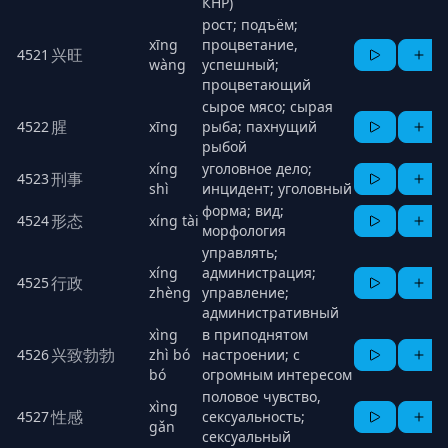
КНР)
рост; подъём;
xīng
процветание,
兴旺
4521
wàng
успешный;
процветающий
сырое мясо; сырая
腥
4522
xīng
рыба; пахнущий
рыбой
xíng
уголовное дело;
刑事
4523
shì
инцидент; уголовный
форма; вид;
形态
4524
xíng tài
морфология
управлять;
xíng
администрация;
行政
4525
zhèng
управление;
административный
xìng
в приподнятом
兴致勃勃
4526
zhì bó
настроении; с
bó
огромным интересом
половое чувство,
xìng
性感
4527
сексуальность;
gǎn
сексуальный