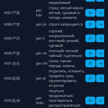
неумолимый
стужа; лютый мороз;
yán
严寒
4587
лютый, суровый (о
hán
погоде, климате)
严禁
4588
yán jìn
строго запрещается
строгий;
непреклонный;
严厉
4589
yán lì
жестокий; резкий,
суровый
плотный; тесный;
严密
4590
yán mì
тайный; тщательно
скала; горная
岩石
4591
yán shí
порода; камень
отсрочить, отложить,
продлить срок,
延期
4592
yán qī
пролонгировать;
отсрочка
тянуться;
продолжаться;
yán
延伸
4593
простираться,
shēn
распространяться;