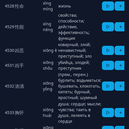
xìng
性命
4528
жизнь
mìng
свойства;
способности;
xìng
性能
4529
действие,
néng
эффективность;
функция
коварный, злой;
凶恶
4530
xiōng è
ненавистный;
преступный; зло
xiōng
убийца, злодей;
凶手
4531
shǒu
преступник
(прям., перен.)
бурлить; вздыматься;
xiōng
汹涌
4532
бушевать, клокотать,
yǒng
кипеть; бурный,
яростный; шумный
душа; сердце; мысли;
xiōng
чувства; таить в
胸怀
4533
huái
душе, лелеять в
сердце
xiōng