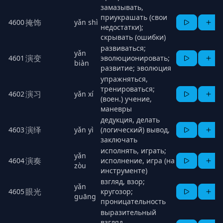
замазывать,
приукрашать (свои
掩饰
4600
yǎn shì
недостатки);
скрывать (ошибки)
развиваться;
yǎn
演变
4601
эволюционировать;
biàn
развитие; эволюция
упражняться,
тренироваться;
演习
4602
yǎn xí
(воен.) учение,
маневры
дедукция, делать
演绎
4603
yǎn yì
(логический) вывод,
заключать
исполнять, играть;
yǎn
演奏
4604
исполнение, игра (на
zòu
инструменте)
взгляд, взор;
yǎn
眼光
4605
кругозор;
guāng
проницательность
выразительный
взгляд,