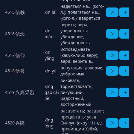
надеяться на... (кого-
信赖
4515
xìn lài
л.); полагаться на...
(кого-л.); вверяться
верить; вера,
xìn
уверенность;
信念
4516
niàn
убеждение,
убежденность
исповедывать
xìn
信仰
4517
(какую-либо веру);
yǎng
вера; верить в...
репутация; доверие;
信誉
4518
xìn yù
доброе имя
ликовать,
xīng
торжествовать;
兴高采烈
4519
gāo cǎi
ликующий,
liè
радостный,
восторженный
расцветать; расцвет;
процветать; уезд
xīng
兴隆
4520
Синлун (округ Чэндэ,
lóng
провинции Хэбэй,