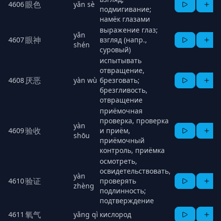
眼色
4606
yǎn sè
подмигивание;
намёк глазами
выражение глаз;
yǎn
眼神
4607
взгляд (напр.,
shén
суровый)
испытывать
отвращение,
厌恶
4608
yàn wù
брезговать;
брезгливость,
отвращение
приёмочная
проверка, проверка
yàn
验收
4609
и приём,
shōu
приёмочный
контроль, приёмка
осмотреть,
освидетельствовать,
yàn
验证
4610
проверять
zhèng
подлинность;
подтверждение
氧气
4611
yǎng qì
кислород