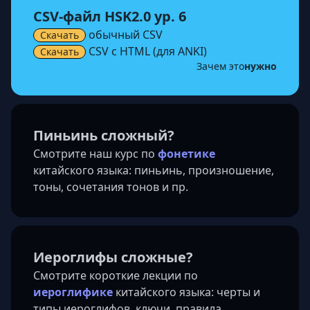
CSV-файл HSK2.0
ур. 6
обычный CSV
Скачать
CSV с HTML (для ANKI)
Скачать
Зачем это
нужно
Пиньинь сложный?
Смотрите наш курс по
фонетике
китайского языка: пиньинь, произношение,
тоны, сочетания тонов и пр.
Иероглифы сложные?
Смотрите короткие лекции по
иероглифике
китайского языка: черты и
типы иероглифов, ключи, правила