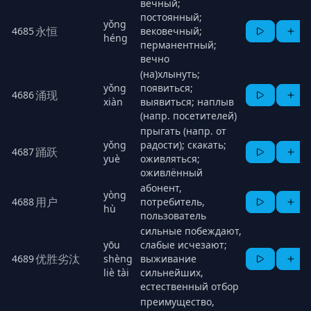
вечный;
постоянный;
yǒng
永恒
4685
вековечный;
héng
перманентный;
вечно
(на)хлынуть;
yǒng
появиться;
涌现
4686
xiàn
выявиться; наплыв
(напр. посетителей)
прыгать (напр. от
yǒng
радости); скакать;
踊跃
4687
yuè
оживляться;
оживлённый
абонент,
yòng
用户
4688
потребитель,
hù
пользователь
сильные побеждают,
yōu
слабые исчезают;
优胜劣汰
4689
shèng
выживание
liè tài
сильнейших,
естественный отбор
преимущество,