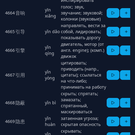
инспирировать
голос; звук,
yīn
音响
4664
звучание; звуковой;
xiǎng
колонки (звуковые)
направлять, вести за
引导
4665
yǐn dǎo
собой, лидировать;
показывать дорогу
двигатель, мотор (от
yǐn
引擎
4666
англ. engine); (комп.)
qíng
движок
цитировать;
приводить (напр.,
yǐn
引用
4667
цитаты); ссылаться
yòng
на что-либо;
принимать на работу
скрыть; спрятать;
замазать;
隐蔽
4668
yǐn bì
спрятанный,
маскироваться
yǐn
затаенная угроза;
隐患
4669
huàn
скрытая опасность
скрывать;
yǐn