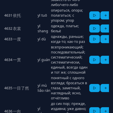
либо/чего-либо
опираться, опора;
依托
4631
yī tuō
полагаться; с
упором; упор
yī
одежда, платье;
衣裳
4632
shang
бельё
однажды, раньше;
一度
4633
yí dù
когда-то; как-то раз
всепроникающий;
последовательный;
систематический;
一贯
4634
yí guàn
систематически,
единый, всегда один
и тот же; сплошной
понятный с одного
взгляда; бросаться в
yí mù
一目了然
4635
глаза, заметный,
liǎo rán
наглядный; ясно,
отчётливо
до сих пор; прежде,
yí
издавна; уже давно;
一向
4636