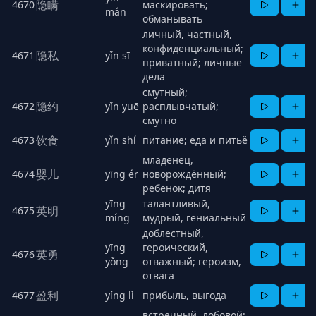
隐瞒
4670
маскировать;
mán
обманывать
личный, частный,
конфиденциальный;
隐私
4671
yǐn sī
приватный; личные
дела
смутный;
隐约
4672
yǐn yuē
расплывчатый;
смутно
饮食
4673
yǐn shí
питание; еда и питьё
младенец,
婴儿
4674
yīng ér
новорождённый;
ребенок; дитя
yīng
талантливый,
英明
4675
míng
мудрый, гениальный
доблестный,
yīng
героический,
英勇
4676
yǒng
отважный; героизм,
отвага
盈利
4677
yíng lì
прибыль, выгода
встречный, лобовой;