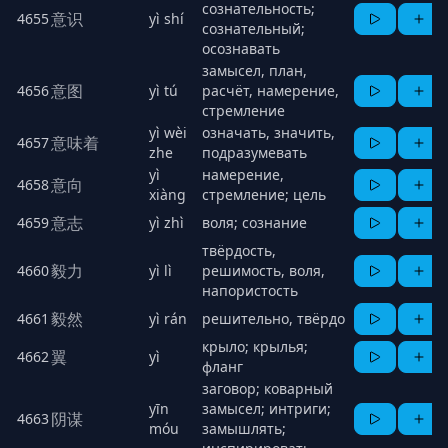
сознательность;
意识
4655
yì shí
сознательный;
осознавать
замысел, план,
意图
4656
yì tú
расчёт, намерение,
стремление
yì wèi
означать, значить,
意味着
4657
zhe
подразумевать
yì
намерение,
意向
4658
xiàng
стремление; цель
意志
4659
yì zhì
воля; сознание
твёрдость,
毅力
4660
yì lì
решимость, воля,
напористость
毅然
4661
yì rán
решительно, твёрдо
крыло; крылья;
翼
4662
yì
фланг
заговор; коварный
yīn
замысел; интриги;
阴谋
4663
móu
замышлять;