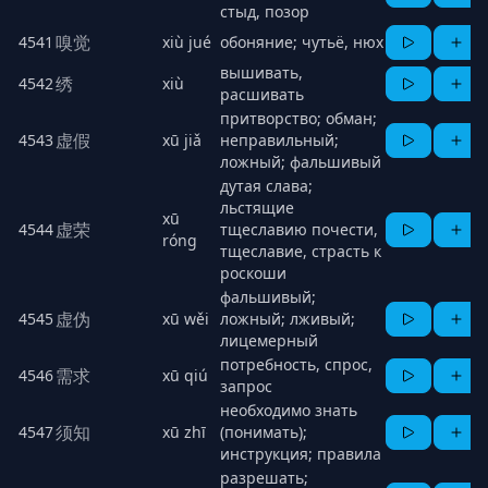
стыд, позор
嗅觉
4541
xiù jué
обоняние; чутьё, нюх
вышивать,
绣
4542
xiù
расшивать
притворство; обман;
虚假
4543
xū jiǎ
неправильный;
ложный; фальшивый
дутая слава;
льстящие
xū
虚荣
4544
тщеславию почести,
róng
тщеславие, страсть к
роскоши
фальшивый;
虚伪
4545
xū wěi
ложный; лживый;
лицемерный
потребность, спрос,
需求
4546
xū qiú
запрос
необходимо знать
须知
4547
xū zhī
(понимать);
инструкция; правила
разрешать;