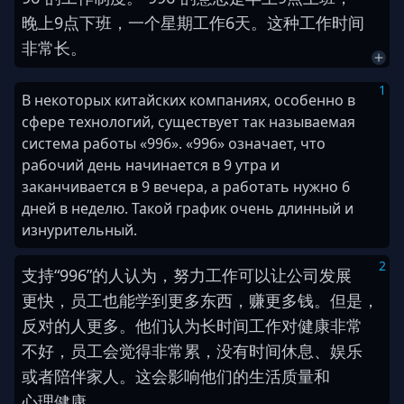
晚上
9
点
下班
，
一个
星期
工作
6
天
。
这种
工作时间
非常
长
。
1
В некоторых китайских компаниях, особенно в
сфере технологий, существует так называемая
система работы «996». «996» означает, что
рабочий день начинается в 9 утра и
заканчивается в 9 вечера, а работать нужно 6
дней в неделю. Такой график очень длинный и
изнурительный.
2
支持
“
9
9
6
”
的
人
认为
，
努力工作
可以
让
公司
发展
更快
，
员工
也
能
学到
更多
东西
，
赚
更多
钱
。
但是
，
反对
的
人
更多
。
他们
认为
长时间
工作
对
健康
非常
不好
，
员工
会
觉得
非常
累
，
没有
时间
休息
、
娱乐
或者
陪伴
家人
。
这
会
影响
他们
的
生活质量
和
心理健康
。