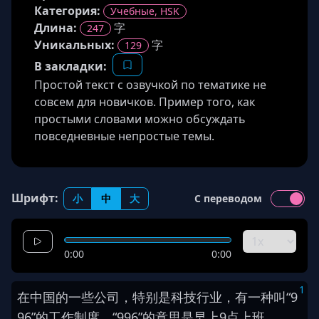
Категория:
Учебные, HSK
Длина
:
字
247
Уникальных:
字
129
В закладки:
Простой текст с озвучкой по тематике не
совсем для новичков. Пример того, как
простыми словами можно обсуждать
повседневные непростые темы.
Шрифт:
小
中
大
С переводом
0:00
0:00
1
在
中国
的
一些
公司
，
特别是
科技行业
，
有
一种
叫
“
9
9
6
”
的
工作制度
。
“
9
9
6
”
的
意思
是
早上
9
点
上班
，