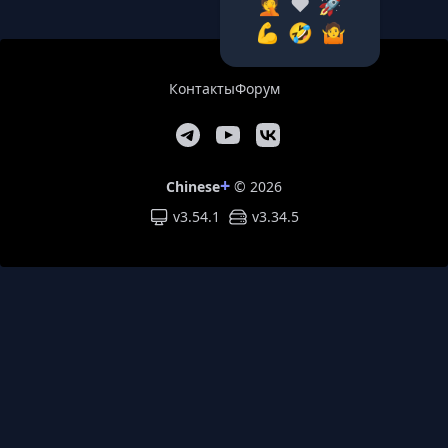
🤦‍
❤️
🚀
💪
🤣
🤷‍
Контакты
Форум
+
Chinese
© 2026
v3.54.1
v
3.34.5