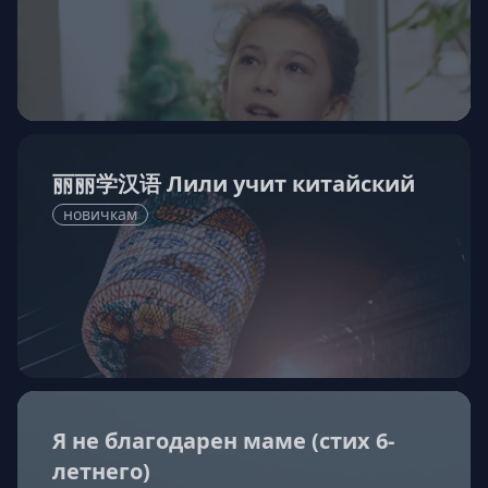
丽丽学汉语 Лили учит китайский
новичкам
Я не благодарен маме (стих 6-
летнего)