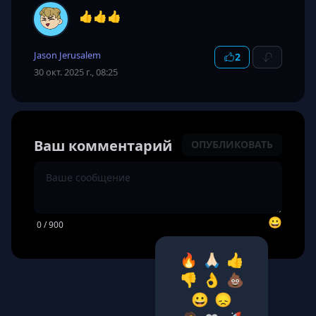
👍👍👍
Jason Jerusalem
2
30 окт. 2025 г., 08:25
Ваш комментарий
ОПУБЛИКОВАТЬ
😀
0
/ 900
🔥
🙏🏻
👍
👎
👌
💩
😀
😞