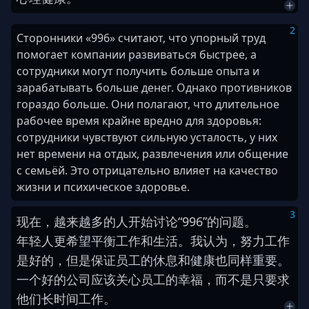
2
Сторонники «996» считают, что упорный труд
помогает компании развиваться быстрее, а
сотрудники могут получить больше опыта и
зарабатывать больше денег. Однако противников
гораздо больше. Они полагают, что длительное
рабочее время крайне вредно для здоровья:
сотрудники чувствуют сильную усталость, у них
нет времени на отдых, развлечения или общение
с семьёй. Это отрицательно влияет на качество
жизни и психическое здоровье.
3
现在
，
越来越多
的
人
开始
讨论
“
9
9
6
”
的
问题
。
年轻人
更
希望
平衡
工作
和
生活
。
我
认为
，
努力工作
是
好的
，
但是
保证
员工
的
休息
和
健康
也
同样
重要
。
一个
好的
公司
应该
关心
员工
的
幸福
，
而不是
只
要求
他们
长时间
工作
。