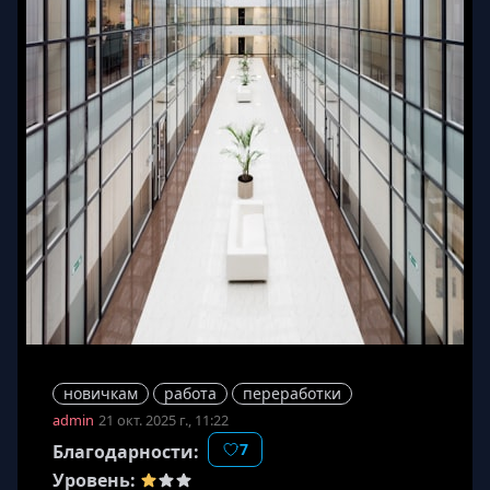
😀
😞
🤦‍
❤️
🚀
💪
🤣
🤷‍
новичкам
работа
переработки
admin
21 окт. 2025 г., 11:22
7
Благодарности:
Уровень: