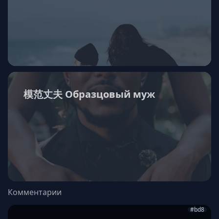
模范丈夫 Образцовый муж
Комментарии
#bd8