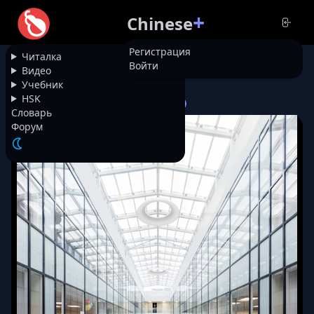
+
Chinese
Регистрация
Читалка
Войти
НАЗАД
Видео
Учебник
HSK
19412
Работа в режиме 996
Словарь
Форум
😀
6
/ 900
🔥
🙏🏻
👍
УДАЛИТЬ
ОТРЕДАКТИРОВАТЬ
👎
👌
💩