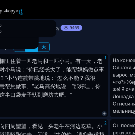
рь
Форум
0
9469
ебенок переходит речку
0
ифт:
小
中
大
1
На конюш
棚
里
住
着
一
匹
老
马
和
一
匹
小
马
。
有一天
，
老
Однажды 
对
小
马
说
：
“
你
已经
长大
了
，
能
帮
妈妈
做
点
事
вырос, м
？
”
小
马
连蹦带跳
地
说
：
“
怎么
不能
？
我
很
что?» Же
意
帮
您
做
事
。
”
老
马
高兴
地
说
：
“
那
好
哇
，
你
же! Я оч
这
半
口袋
麦子
驮
到
磨坊
去
吧
。
”
Лошадка 
Отнеси-к
мельницу
2
Он посмо
向
四周
望望
，
看见
一
头
老
牛
在
河边
吃
草
。
小
реки жев
嗒
嗒
嗒
跑
过去
，
问道
：
“
牛
伯伯
，
请
您
告诉
我