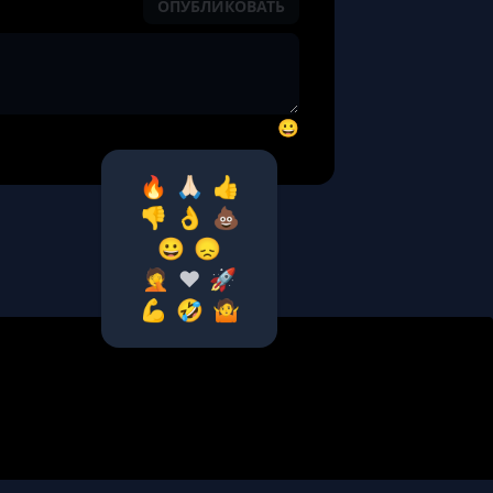
ОПУБЛИКОВАТЬ
😀
🔥
🙏🏻
👍
👎
👌
💩
😀
😞
🤦‍
❤️
🚀
💪
🤣
🤷‍