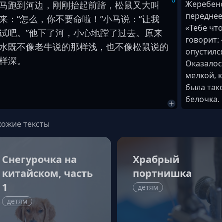
Жеребено
马
跑
到
河边
，
刚刚
抬起
前
蹄
，
松鼠
又
大叫
переднее
来
：
“
怎么
，
你
不
要命
啦
！
”
小
马
说
：
“
让
我
«Тебе чт
试
吧
。
”
他
下
了
河
，
小心
地
蹚
了
过去
。
原来
говорит:
水
既
不
像
老
牛
说
的
那样
浅
，
也
不
像
松鼠
说
的
опустилс
样
深
。
Оказалос
мелкой, к
была так
белочка.
ожие тексты
Снегурочка на
Храбрый
китайском, часть
портнишка
1
детям
детям