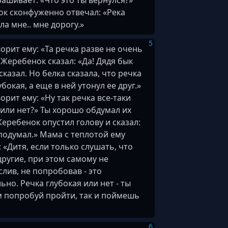
ашивает: «Что это ты вернулся?»
к сконфуженно отвечал: «Река
ла мне.. мне дорогу.»
5
орит ему: «Та речка разве не очень
 Жеребенок сказал: «Да! Дядя бык
сказал. Но белка сказала, что речка
бокая, а еще в ней утонул ее друг.»
орит ему: «Ну так речка все-таки
 или нет?» Ты хорошо обдумал их
Жеребенок опустил голову и сказал:
подумал.» Мама с теплотой ему
 «Дитя, если только слушать, что
другие, при этом самому не
лив, не попробовав - это
ьно. Речка глубокая или нет - ты
м попробуй пройти, так и поймешь
6