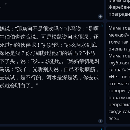
Мама спр
。
”
Жеребено
прегради
5
Мама гов
妈
说
：
“
那
条
河
不是
很
浅
吗
？
”
小
马
说
：
“
是
啊
мелкая?»
牛
伯伯
也
这么
说
。
可是
松鼠
说
河水
很
深
，
还
тоже так 
死
过
他
的
伙伴
呢
！
”
妈妈
说
：
“
那么
河水
到底
очень глу
深
还是
浅
？
你
仔细
想
过
他们
的
话
吗
？
”
小
马
Мама гов
下
了
头
，
说
：
“
没
…
…
没
想
过
。
”
妈妈
亲切
地
对
глубокая
马
说
：
“
孩子
，
光
听
别人
说
，
自己
不
动脑筋
，
слова?» 
«Не… не 
去
试试
，
是
不行
的
。
河水
是
深
是
浅
，
你
去
试
отвечает:
试
就
会
明白
了
。
”
говорит 
поразмыс
неправил
сходи са
все.»
6