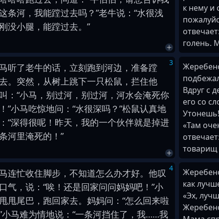
к нему и
这
条
河
，
我
能
蹚
过去
吗
？
”
老
牛
说
：
“
水
很
浅
пожалуйс
刚
没
小腿
，
能
蹚
过去
。
”
отвечает:
голень. 
3
Жеребено
马
听
了
老
牛
的
话
，
立刻
跑
到
河边
，
准备
蹚
подбежал
去
。
突然
，
从
树
上
跳下
一
只
松鼠
，
拦住
他
Вдруг с 
叫
：
“
小
马
，
别
过河
，
别
过河
，
河水
会
淹死
你
его со сл
！
”
小
马
吃惊
地
问
：
“
水
很
深
吗
？
”
松鼠
认真
地
Утонешь!
：
“
深
得
很
呢
！
昨天
，
我
的
一
个
伙伴
就是
掉进
«Там оче
条
河
里
淹死
的
！
”
отвечает
товарищ к
4
Жеребено
马
连忙
收住
脚步
，
不
知道
怎么办
才
好
。
他
叹
как лучше
口气
，
说
：
“
唉
！
还是
回家
问问
妈妈
吧
！
”
小
«Эх, луч
甩
甩
尾巴
，
跑
回家
去
。
妈妈
问
：
“
怎么
回来
啦
Жеребено
”
小
马
难为情
地
说
：
“
一
条
河
挡住
了
，
我
…
…
我