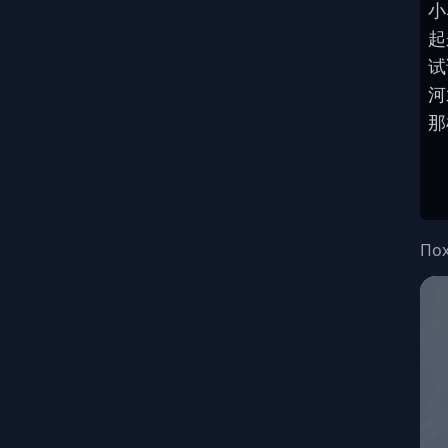
小
起
试
河
那
Пох