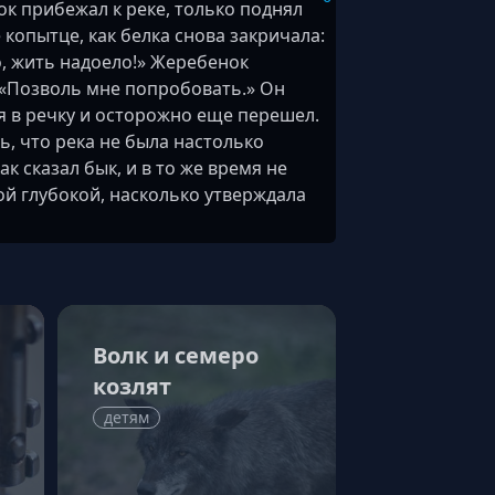
к прибежал к реке, только поднял
 копытце, как белка снова закричала:
о, жить надоело!» Жеребенок
 «Позволь мне попробовать.» Он
я в речку и осторожно еще перешел.
ь, что река не была настолько
ак сказал бык, и в то же время не
ой глубокой, насколько утверждала
Волк и семеро
козлят
детям