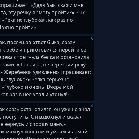
 спрашивает: «Дядя бык, скажи мне,
та, эту речку я смогу пройти?» Бык
 «Река не глубокая, как раз по
Можно пройти»
3
к, послушав ответ быка, сразу
 к ребе и приготовился перейти ее.
дерева спрыгнула белка и остановила
овами: «Лошадка, не переходи реку.
» Жеребенок удивленно спрашивает:
нь глубоко?» Белка серьезно
: «Глубоко и очень! Вчера мой
ак раз в нее упал и утонул!»
4
к сразу остановился, он уже не знал
 поступить. Он вздохнул и сказал:
ше вернусь и спрошу маму.»
к махнул хвостом и умчался домой.