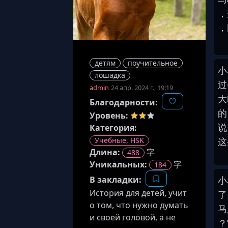
，
，
детям
поучительное
小
лошадка
过
admin
24 апр. 2024 г., 19:19
大
Благодарности:
的
Уровень:
说
Категория:
Учебные, HSK
这
Длина
:
字
488
Уникальных:
字
184
В закладки:
小
История для детей, учит
了
о том, что нужно думать
马
и своей головой, а не
？