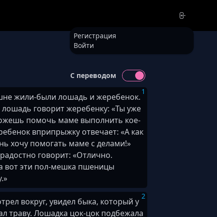
Регистрация
Войти
С переводом
1
не жили-были лошадь и жеребенок.
лошадь говорит жеребенку: «Ты уже
ожешь помочь маме выполнить кое-
ребенок вприпрыжку отвечает: «А как
ень хочу помогать маме с делами!»
радостно говорит: «Отлично.
а вот эти пол-мешка пшеницы
.»
2
трел вокруг, увидел быка, который у
ал траву. Лошадка цок-цок подбежала