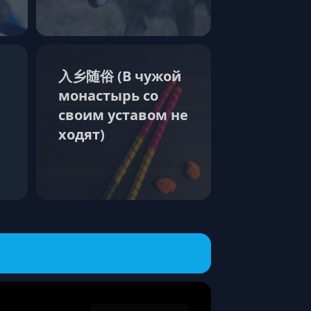
入乡随俗 (В чужой
монастырь со
своим уставом не
ходят)