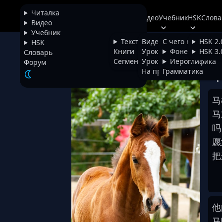
Читалка
Читалка
Видео
Учебник
HSK
Слова
+
Chinese
Видео
Учебник
Тексты
Видео
С чего начать
HSK 2.
HSK
Жер
НАЗАД
Книги
Уроки фонетики
Фонетика
HSK 3.
Словарь
Сегментатор
Уроки иероглифики
Иероглифика
Форум
На проверке
Грамматика
Шр
马
马
吗
愿
把
他
马