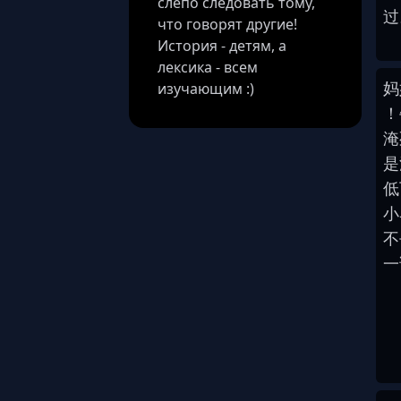
слепо следовать тому,
过
что говорят другие!
История - детям, а
лексика - всем
妈
изучающим :)
！
淹
是
低
小
不
一