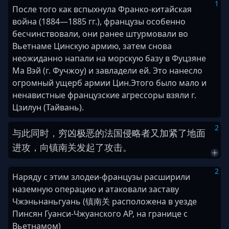
1
После того как вспыхнула Франко-китайская
война (1884—1885 гг.), французы особенно
бесчинствовали, они ранее штурмовали во
Вьетнаме Цинскую армию, затем снова
неожиданно напали на морскую базу в Фуцзяне
Ма Вэй (г. Фучжоу) и завладели ей. Это нанесло
огромный ущерб армии Цин.Этого было мало и
ненавистные французские агрессоры взяли г.
Цзилун (Тайвань).
2
与此同时
，
穷凶极恶
的
法国
侵略者
又
加紧
了
地面
进攻
，
向
镇南关
发起
了
攻击
。
2
Наряду с этим злодеи-французы расширили
наземную операцию и атаковали заставу
Чжэньнаньгуань (镇南关 расположена в уезде
Пинсян Гуанси-Чжуанского АР, на границе с
Вьетнамом)