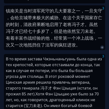
3
镇南关
是
当时
清军
死守
的
几
大
要塞
之一
，
一旦
失守
，
会
给
京城
带来
极
大
的
威胁
。
在
这
个
关乎
国家
存亡
的
时刻
，
清
政府
果断
地
启用
了
老将
冯子
才
。
虽然
冯子
才
已经
七
十
多
岁
了
，
但是
他
依然
宝刀未老
。
有着
丰富
作战
经验
的
他
，
经常
第
一
个
冲上
战场
，
一
次
又
一
次
地
抵挡
住
了
法军
的
疯狂
进攻
。
3
В то время застава Чжэньнаньгуань была одна из
тех крепостей, которые отстаивали до конца, так
как в случае ее потери, это была бы большая
угроза для столицы. В этот роковой момент
Цинская армия решила привлечь ветерана,
старого генерала 冯子才 Фэн Цзыцая (кстати, он
прожил 85 лет).Хотя Фэн Цзыцаю уже было за 70
лет, но, как говорится, драгоценный клинок не
старится (宝刀未老). Он имел богатый боевой