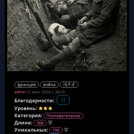
франция
война
冯子才
admin
21 июн. 2024 г., 06:19
Благодарности:
Уровень:
Категория:
Познавательное
Длина
:
字
366
Уникальных:
字
194