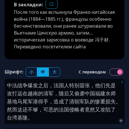
В закладки:
После того как вспыхнула Франко-китайская
война (1884—1885 гг.), французы особенно
бесчинствовали, они ранее штурмовали во
Вьетнаме Цинскую армию, затем...
историческая зарисовка о воеводе 冯子材.
Переведено посетителем сайта
Шрифт:
小
中
大
С переводом
1
中法
战争
爆发
之后
，
法国人
特别
嚣张
，
他们
先
是
攻打
远
在
越南
的
清军
，
随后
又
偷袭
中国
福建
水师
基地
马尾
军港
得手
，
造成
了
清朝
军队
的
惨重
损失
。
然而
这
还
不
够
，
可恶
的
法国
侵略者
竟然
又
攻陷
了
台湾
基隆
。