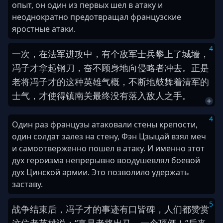
опыт, он один из первых шел в атаку и
неоднократно предотвращал французские
яростные атаки.
4
一
次
，
在
法军
进攻
中
，
有
个
敌军
士兵
攀
上
了
城墙
，
冯子
才
拿起
钢刀
，
奋不顾身
地
向
侵略者
冲去
。
正是
老将
冯子
才
的
这
种
英雄
气概
，
不断
地
鼓舞
着
清军
的
士气
，
才
使得
镇南关
最终
没有
落入
敌人
之
手
。
4
Один раз французы атаковали стены крепости,
один солдат залез на стену, Фэн Цзыцай взял меч
и самоотверженно пошел в атаку. И именно этот
дух героизма непрерывно воодушевлял боевой
дух Цинской армии. Это позволило удержать
заставу.
5
战争
结束
后
，
冯子
才
的
事迹
有口皆碑
，
人们
都
赞赏