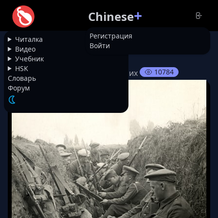
+
Chinese
Регистрация
Читалка
Войти
НАЗАД
Видео
Учебник
HSK
10784
Старый мастер работает за двоих
Словарь
Форум