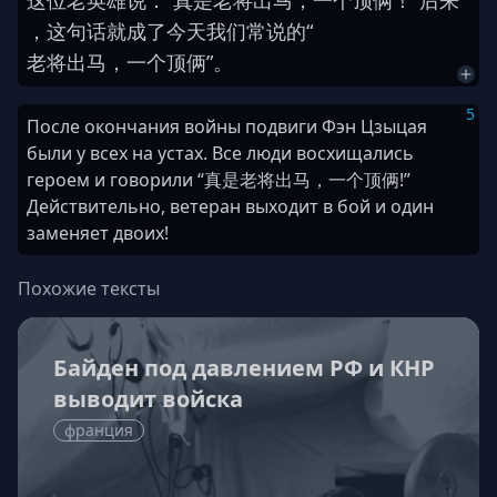
这
位
老
英雄
说
：
“
真是
老将出马，一个顶俩
！
”
后来
，
这
句
话
就
成
了
今天
我们
常
说
的
“
老将出马，一个顶俩
”
。
5
После окончания войны подвиги Фэн Цзыцая
были у всех на устах. Все люди восхищались
героем и говорили “真是老将出马，一个顶俩!”
Действительно, ветеран выходит в бой и один
заменяет двоих!
Похожие тексты
Байден под давлением РФ и КНР
выводит войска
франция