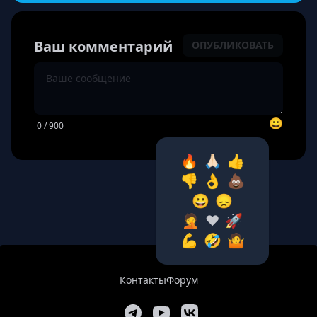
Ваш комментарий
ОПУБЛИКОВАТЬ
😀
0
/ 900
🔥
🙏🏻
👍
👎
👌
💩
😀
😞
🤦‍
❤️
🚀
💪
🤣
🤷‍
Контакты
Форум