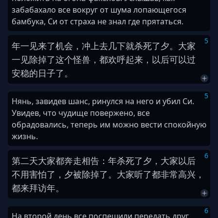
забабахало все вокруг от шума лопающегося
бамбука, Си от страха не знал где прятаться.
5
年
一见
来
了
机会
，
冲上
去
几
下
就
杀死
了
夕
。
大家
一见
除掉
了
这
个
怪兽
，
都
欢呼
起来
，
以后
可以
过
安稳
的
日子
了
。
5
Нянь, завидев шанс, ринулся на него и убил Си.
Увидев, что чудище повержено, все
обрадовались, теперь им можно вести спокойную
жизнь.
6
第
二
天
大家
都
奔走相告
：
年
杀死
了
夕
，
大家
以后
不用
害怕
了
，
夕
被
除掉
了
。
大家
听
了
都
非常
高兴
，
都
来
拜访
年
。
6
На второй день все поспешили передать друг