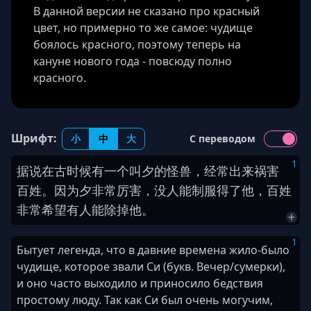
В данной версии не сказано про красный
цвет, но примерно то же самое: чудище
боялось красного, поэтому теперь на
кануне нового года - повсюду полно
красного.
Шрифт:
小
中
大
С переводом
1
据说
在
古时候
有
一
个
叫
夕
的
怪兽
，
经常
出来
祸害
百姓
。
因为
夕
非常
厉害
，
没
人
能
制服
得了
他
，
百姓
非常
希望
有人
能
除掉
他
。
1
Бытует легенда, что в давние времена жило-было
чудище, которое звали Си (букв. Вечер/сумерки),
и оно часто выходило и приносило бедствия
простому люду. Так как Си был очень могучим,