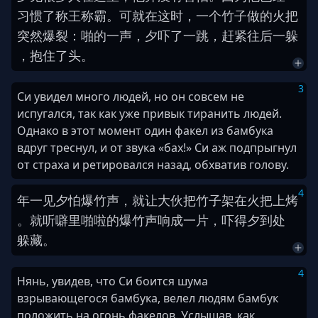
习惯
了
称王称霸
。
可
就
在
这时
，
一
个
竹子
做
的
火把
突然
爆裂
：
啪
的
一
声
，
夕
吓
了
一
跳
，
赶紧
往后
一
躲
，
抱住
了
头
。
3
Си увидел много людей, но он совсем не
испугался, так как уже привык тиранить людей.
Однако в этот момент один факел из бамбука
вдруг треснул, и от звука «бах!» Си аж подпрыгнул
от страха и ретировался назад, обхватив голову.
4
年
一见
夕
怕
爆竹
声
，
就
让
大伙
把
竹子
架
在
火把
上
烤
。
就
听
噼里啪啦
的
爆竹
声
响
成
一
片
，
吓
得
夕
到处
躲藏
。
4
Нянь, увидев, что Си боится шума
взрывающегося бамбука, велел людям бамбук
положить на огонь факелов. Услышав, как