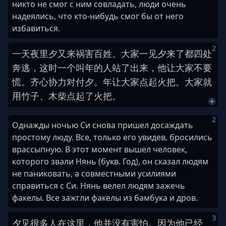
никто не смог с ним совладать, люди очень
надеялись, что кто-нибудь смог бы от него
избавиться.
2
一天
夜里
夕
又
来
祸害
百姓
。
大家
一见
夕
来
了
都
四处
奔逃
，
这时
一
个
叫
年
的
人
站
了
出来
，
他
让
大家
不要
慌
。
齐心协力
对付
夕
。
年
让
大家
点起
火把
。
大家
就
用
竹子
、
木柴
点起
了
火把
。
2
Однажды ночью Си снова пришел досаждать
простому люду. Все, только его увидев, бросились
врассыпную. В этот момент вышел человек,
которого звали Нянь (букв. Год), он сказал людям
не паниковать, а совместными усилиями
справиться с Си. Нянь велел людям зажечь
факелы. Все зажгли факелы из бамбука и дров.
3
夕
见
很
多
人
在
这里
，
他
并
没有
害怕
。
因为
他
已经