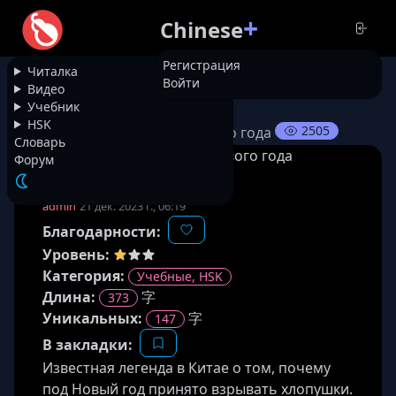
+
Chinese
Регистрация
Читалка
Войти
НАЗАД
Видео
Учебник
HSK
2505
Миф о Чу-Си или кануне Нового года
Словарь
Форум
admin
21 дек. 2023 г., 06:19
Благодарности:
Уровень:
Категория:
Учебные, HSK
Длина
:
字
373
Уникальных:
字
147
В закладки:
Известная легенда в Китае о том, почему
под Новый год принято взрывать хлопушки.