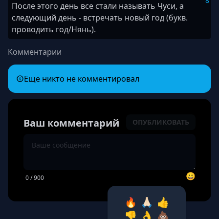
8
После этого день все стали называть Чуси, а
следующий день - встречать новый год (букв.
проводить год/Нянь).
Комментарии
Еще никто не комментировал
Ваш комментарий
ОПУБЛИКОВАТЬ
😀
0
/ 900
🔥
🙏🏻
👍
👎
👌
💩