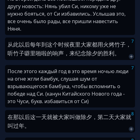
другу новость: Нянь убил Си, никому уже не
нужно бояться, от Си избавились. Услышав это,
все очень было рады, все пришли навестить
Няня.
7
从此
以后
每
年
到
这
个
时候
夜里
大家
都
用
火
烤
竹子
，
听
竹子
噼里啪啦
的
响声
，
来
纪念
除夕
的
胜利
。
7
После этого каждый год в это время ночью люди
на огне жгли бамбук, слушая шум от
взрывающегося бамбука, чтобы вспомнить о
победе над Си. (канун Китайского Нового года -
это Чуси, букв. избавиться от Си)
8
在
那
以后
这
一
天
就
被
大家
叫做
除夕
，
第
二
天
大家
就
叫
过年
。