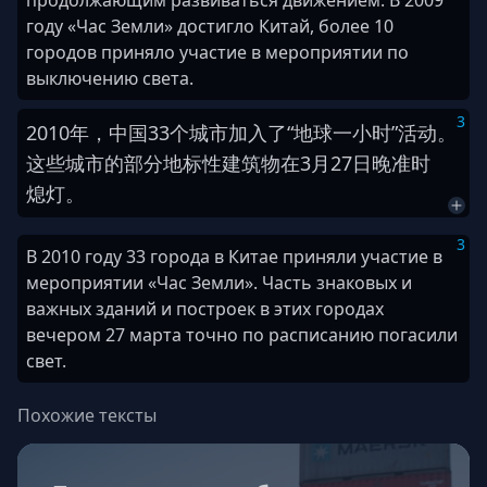
продолжающим развиваться движением. В 2009
году «Час Земли» достигло Китай, более 10
городов приняло участие в мероприятии по
выключению света.
3
2
0
1
0
年
，
中国
3
3
个
城市
加入
了
“
地球
一
小时
”
活动
。
这些
城市
的
部分
地标
性
建筑物
在
3
月
2
7
日
晚
准时
熄灯
。
3
В 2010 году 33 города в Китае приняли участие в
мероприятии «Час Земли». Часть знаковых и
важных зданий и построек в этих городах
вечером 27 марта точно по расписанию погасили
свет.
Похожие тексты