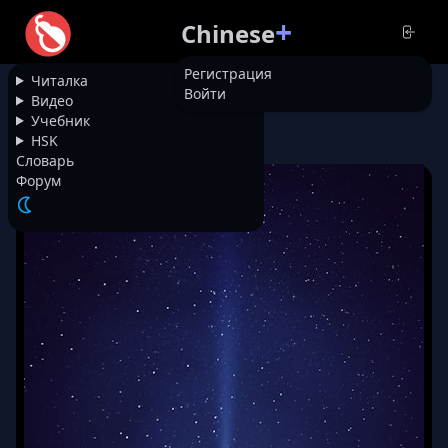
+
Chinese
Регистрация
Читалка
Войти
НАЗАД
Видео
Учебник
HSK
17378
Час Земли
Словарь
Форум
😀
13
/ 900
🔥
🙏🏻
👍
УДАЛИТЬ
ОТРЕДАКТИРОВАТЬ
👎
👌
💩