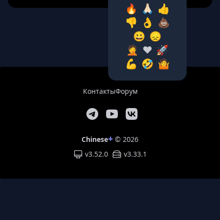
🔥
🙏🏻
👍
👎
👌
💩
😀
😞
🤦‍
❤️
🚀
💪
🤣
🤷‍
Контакты
Форум
+
Chinese
© 2026
v3.52.0
v
3.33.1