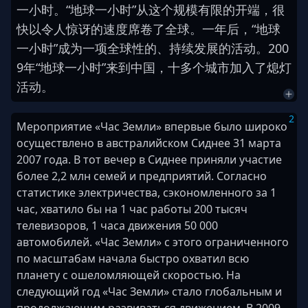
一
小时
。
“
地球
一
小时
”
从
这
个
规模
有限
的
开端
，
很
快
以
令
人
惊讶
的
速度
席卷
了
全球
。
一
年
后
，
“
地球
一
小时
”
成为
一
项
全球性
的
、
持续
发展
的
活动
。
2
0
0
9
年
“
地球
一
小时
”
来到
中国
，
十
多
个
城市
加入
了
熄灯
活动
。
2
Мероприятие «Час Земли» впервые было широко
осуществлено в австралийском Сиднее 31 марта
2007 года. В тот вечер в Сиднее приняли участие
более 2,2 млн семей и предприятий. Согласно
статистике электричества, сэкономленного за 1
час, хватило бы на 1 час работы 200 тысяч
телевизоров, 1 часа движения 50 000
автомобилей. «Час Земли» с этого ограниченного
по масштабам начала быстро охватил всю
планету с ошеломляющей скоростью. На
следующий год «Час Земли» стало глобальным и