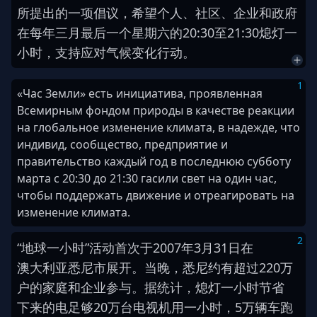
所
提出
的
一
项
倡议
，
希望
个人
、
社区
、
企业
和
政府
在
每
年
三
月
最后
一
个
星期六
的
2
0
:
3
0
至
2
1
:
3
0
熄灯
一
小时
，
支持
应对
气候
变化
行动
。
1
«Час Земли» есть инициатива, проявленная
Всемирным фондом природы в качестве реакции
на глобальное изменение климата, в надежде, что
индивид, сообщество, предприятие и
правительство каждый год в последнюю субботу
марта с 20:30 до 21:30 гасили свет на один час,
чтобы поддержать движение и отреагировать на
изменение климата.
2
“
地球
一
小时
”
活动
首次
于
2
0
0
7
年
3
月
3
1
日
在
澳大利亚
悉尼
市
展开
。
当晚
，
悉尼
约
有
超过
2
2
0
万
户
的
家庭
和
企业
参与
。
据
统计
，
熄灯
一
小时
节省
下来
的
电
足够
2
0
万
台
电视机
用
一
小时
，
5
万
辆
车
跑