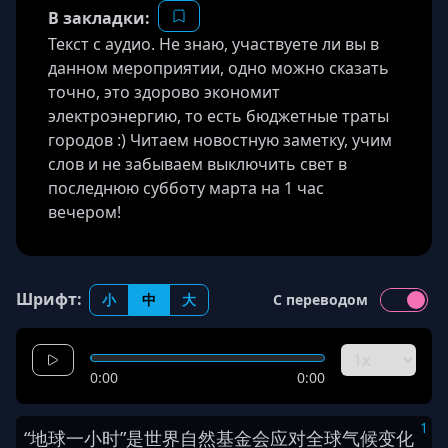
В закладки:
Текст с аудио. Не знаю, участвуете ли вы в
данном мероприятии, одно можно сказать
точно, это здорово экономит
электроэнергию, то есть бюджетные траты
городов :) Читаем новостную заметку, учим
слов и не забываем выключить свет в
последнюю субботу марта на 1 час
вечером!
Шрифт:
小
中
大
С переводом
0:00
0:00
1
“
地球
一
小时
”
是
世界
自然
基金会
应对
全球
气候
变化