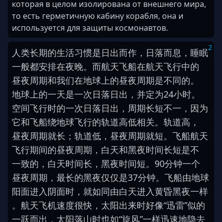
которая в целом изолирована от внешнего мира,
то есть герметичную кабину корабля, она и
используется для защиты космонавтов.
2
人类
长期
的
生活
习惯
是
日出而作
，
日落
而
息
，
睡眠
一般
都
安排
在
夜晚
。
而
航天
飞船
在
航天
飞行
中
的
昼夜
周期
和
我们
在
地球
上
的
昼夜
周期
是
不同
的
。
地球
上
的
一
天
是
一
次
日落
日出
，
并
定为
2
4
小时
。
空间
飞行
时
的
一
次
日落
日出
，
周期
长短
不一
，
因为
它
和
飞船
绕
地球
飞行
的
轨道
高低
相关
。
轨道
高
，
昼夜
周期
就
长
；
轨道
低
，
昼夜
周期
就
短
。
飞船
航天
飞行
期间
的
昼夜
周期
，
白天
和
黑夜
时间
长短
是
不
一致
的
，
白天
时间
长
，
黑夜
时间
短
。
9
0
分钟
一
个
昼夜
周期
，
最
长
的
黑夜
仅仅
是
3
7
分钟
。
飞船
由
地球
阳面
进入
阴面
时
，
就
如同
由
白天
进入
黄昏
黑夜
一样
。
航天飞机
速度
很
快
，
太阳
出来
时
好像
“
迅雷
”
似的
一跃
而
出
，
太阳
落山
时
也
如
“
旋风
”
一样
迅速
地
隐去