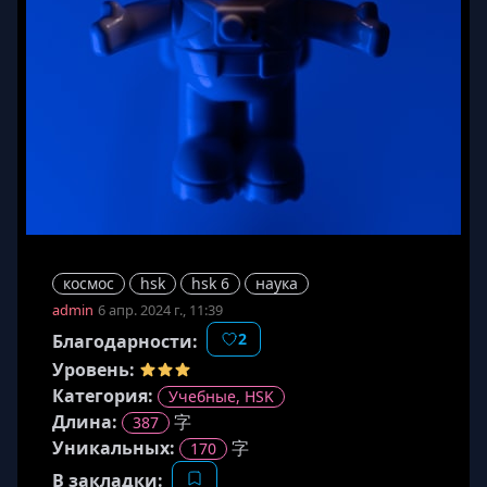
космос
hsk
hsk 6
наука
admin
6 апр. 2024 г., 11:39
2
Благодарности:
Уровень:
Категория:
Учебные, HSK
Длина
:
字
387
Уникальных:
字
170
В закладки: