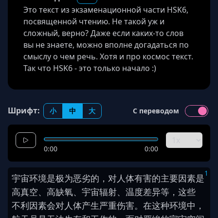
Это текст из экзаменационной части HSK6,
посвященной чтению. Не такой уж и
сложный, верно? Даже если каких-то слов
вы не знаете, можно вполне догадаться по
смыслу о чем речь. Хотя и про космос текст.
Так что HSK6 - это только начало :)
Шрифт:
小
中
大
С переводом
0:00
0:00
1
宇宙
环境
是
极为
恶劣
的
，
对
人体
有害
的
主要
因素
是
高
真空
、
高
缺氧
、
宇宙
辐射
、
温度
差异
等
，
这些
不利
因素
会
对
人体
产生
严重
伤害
。
在
这
种
环境
中
，