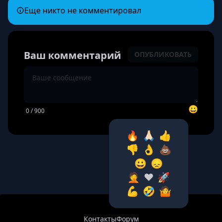
Еще никто не комментировал
Ваш комментарий
ОПУБЛИКОВАТЬ
😀
0
/ 900
🔥
🙏🏻
👍
👎
👌
💩
😀
😞
🤦‍
❤️
🚀
💪
🤣
🤷‍
Контакты
Форум