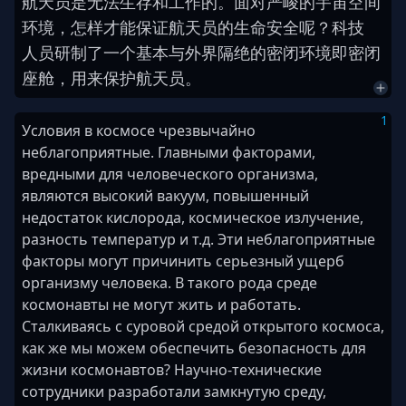
航天员
是
无法
生存
和
工作
的
。
面对
严峻
的
宇宙
空间
环境
，
怎样
才
能
保证
航天员
的
生命
安全
呢
？
科技
人员
研制
了
一
个
基本
与
外界
隔绝
的
密闭
环境
即
密闭
座舱
，
用来
保护
航天员
。
1
Условия в космосе чрезвычайно
неблагоприятные. Главными факторами,
вредными для человеческого организма,
являются высокий вакуум, повышенный
недостаток кислорода, космическое излучение,
разность температур и т.д. Эти неблагоприятные
факторы могут причинить серьезный ущерб
организму человека. В такого рода среде
космонавты не могут жить и работать.
Сталкиваясь с суровой средой открытого космоса,
как же мы можем обеспечить безопасность для
жизни космонавтов? Научно-технические
сотрудники разработали замкнутую среду,