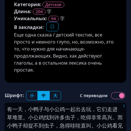
Категория:
Детское
Длина
:
字
204
Уникальных:
字
94
В закладки:
Еще одна сказка / детский текстик, все
просто и немного глупо, но, возможно, это
то, что нужно для начинающе-
продолжающих. Видно, как действуют
глаголы, а в остальном лексика очень
простая.
Шрифт:
小
中
大
С переводом
1
有一天
，
小
鸭子
与
小
公鸡
一起
出去
玩
，
它们
走进
草堆
里
。
小
公鸡
找到
许多
虫子
，
吃
得
非常
高兴
。
而
小
鸭子
却
捉
不到
虫子
，
急
得
哇哇
直
叫
。
小
公鸡
看见