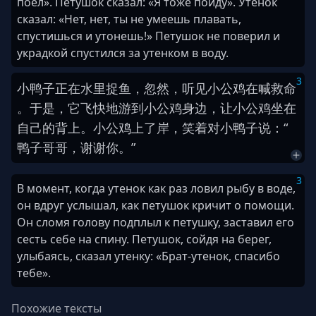
поел». Петушок сказал: «Я тоже пойду». Утенок
сказал: «Нет, нет, ты не умеешь плавать,
спустишься и утонешь!» Петушок не поверил и
украдкой спустился за утенком в воду.
3
小
鸭子
正
在
水
里
捉
鱼
，
忽然
，
听见
小
公鸡
在
喊
救命
。
于是
，
它
飞快
地
游到
小
公鸡
身边
，
让
小
公鸡
坐
在
自己
的
背
上
。
小
公鸡
上
了
岸
，
笑
着
对
小
鸭子
说
：
“
鸭子
哥哥
，
谢谢
你
。
”
3
В момент, когда утенок как раз ловил рыбу в воде,
он вдруг услышал, как петушок кричит о помощи.
Он сломя голову подплыл к петушку, заставил его
сесть себе на спину. Петушок, сойдя на берег,
улыбаясь, сказал утенку: «Брат-утенок, спасибо
тебе».
Похожие тексты