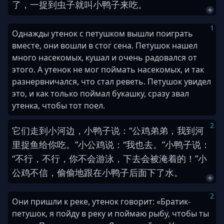
了
，
一
捉到
虫子
就
叫
小
鸭子
来
吃
。
1
Однажды утенок с петушком вышли поиграть
вместе, они вошли в стог сена. Петушок нашел
много насекомых, кушал и очень радовался от
этого. А утенок не мог поймать насекомых, и так
разнервничался, что стал реветь. Петушок увидел
это, и как только поймал букашку, сразу звал
утенка, чтобы тот поел.
2
它们
走到
小
河
边
，
小
鸭子
说
：
“
公鸡
弟弟
，
我
到
河
里
捉
鱼
给
你
吃
。
”
小
公鸡
说
：
“
我
也
去
。
”
小
鸭子
说
：
“
不行
，
不行
，
你
不
会
游泳
，
下去
会
被
淹
着
的
！
”
小
公鸡
不
信
，
偷偷
地
跟
在
小
鸭子
后面
下
了
水
。
2
Они пришли к реке, утенок говорит: «Братик-
петушок, я пойду в реку и поймаю рыбу, чтобы ты