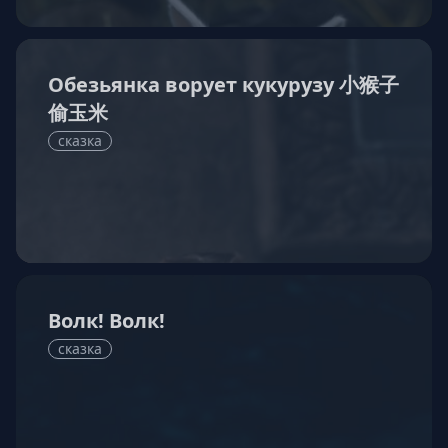
Обезьянка ворует кукурузу 小猴子
偷玉米
сказка
Волк! Волк!
сказка