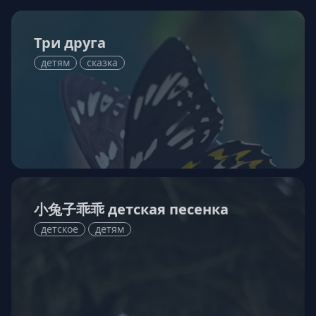
Три друга
детям
сказка
小兔子乖乖 детская песенка
детское
детям