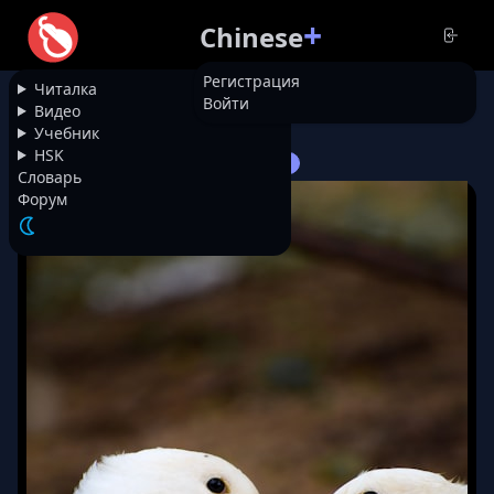
+
Chinese
Регистрация
Читалка
Войти
НАЗАД
Видео
Учебник
HSK
12470
Про утенка и петушка
Словарь
Форум