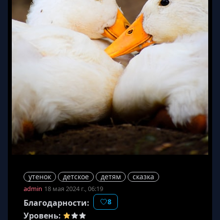
утенок
детское
детям
сказка
admin
18 мая 2024 г., 06:19
8
Благодарности:
Уровень: