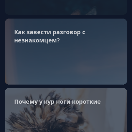
Как завести разговор с
незнакомцем?
Почему у кур ноги короткие