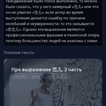
телодвижение было плохо выполнено, то можно
было сказать, что у него неверный «范儿» или что
он не ухватил «范儿»; если актер во время
выступления делается ошибку по причине
колебаний и неуверенности, то это называется
«晃范儿». Однако эти выражения являются
профессиональными фразами в пекинской опере,
поэтому большинство людей не знакомы с ними.
Похожие тексты
Про выражение 范儿, 2 часть
лексика
речь
сленг
范儿