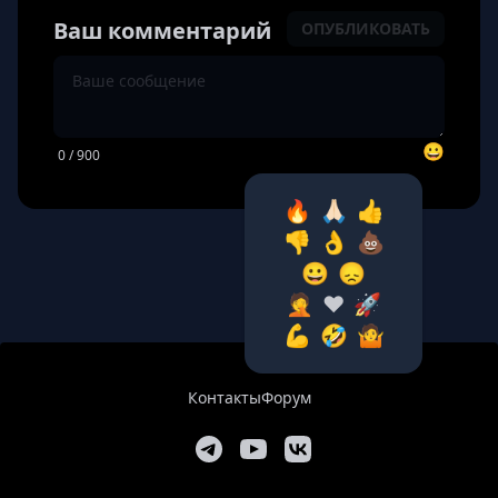
Ваш комментарий
ОПУБЛИКОВАТЬ
😀
0
/ 900
🔥
🙏🏻
👍
👎
👌
💩
😀
😞
🤦‍
❤️
🚀
💪
🤣
🤷‍
Контакты
Форум