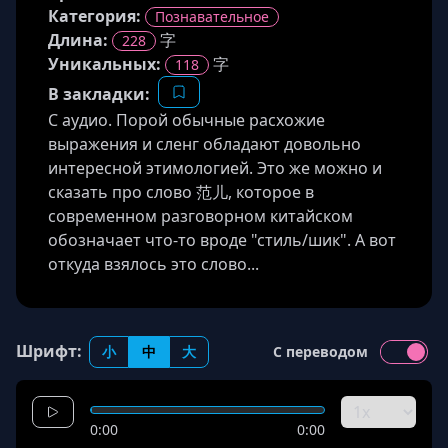
Категория:
Познавательное
Длина
:
字
228
Уникальных:
字
118
В закладки:
C аудио. Порой обычные расхожие
выражения и сленг обладают довольно
интересной этимологией. Это же можно и
сказать про слово 范儿, которое в
современном разговорном китайском
обозначает что-то вроде "стиль/шик". А вот
откуда взялось это слово...
Шрифт:
小
中
大
С переводом
0:00
0:00