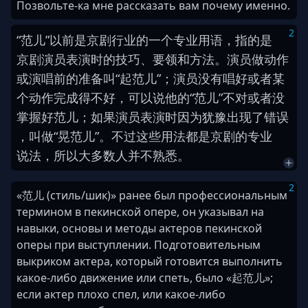
Позвольте-ка мне рассказать вам почему именно.
2
“
范儿
”
以前
是
京剧
行业
的
一
个
专业
用语
，
指
的
是
京剧
演员
表演
时
的
技巧
、
要领
和
方法
。
演员
做
动作
或
演唱
前
的
准备
叫
“
起
范儿
”
；
演员
没有
唱
好
或者
某
个
动作
完成
得
不好
，
可以
说
他
的
“
范儿
”
不对
或者
没
掌握
好
范儿
；
如果
演员
表演
时
因为
犹豫
出现
了
错误
，
叫做
“
晃
范儿
”
。
不过
这些
用法
都
是
京剧
的
专业
说法
，
所以
大多数
人
并
不
熟悉
。
2
«范儿 (стиль/шик)» ранее был профессиональным
термином в пекинской опере, он указывал на
навыки, основы и методы актеров пекинской
оперы при выступлении. Подготовительным
выкриком актера, который готовится выполнить
какое-либо движение или спеть, было «起范儿»;
если актер плохо спел, или какое-либо