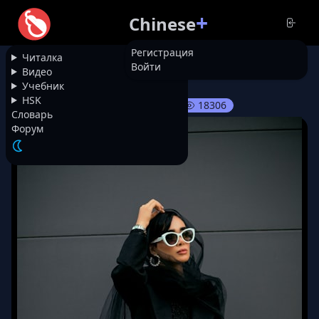
+
Chinese
Регистрация
Читалка
Войти
НАЗАД
Видео
Учебник
HSK
18306
Про выражение 范儿, 1 часть
Словарь
Форум