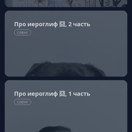
Про иероглиф 囧, 2 часть
сленг
Про иероглиф 囧, 1 часть
сленг