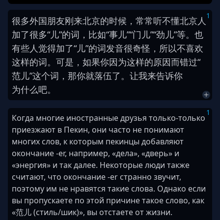
1
很
多
外国
朋友
刚
来
北京
的
时候
，
常常
听不懂
北京
人
加
了
很
多
“
儿
”
的
词
，
比如
“
事儿
”
“
门儿
”
“
劲儿
”
等
。
也
有些
人
觉得
加
了
“
儿
”
的
词
发音
很
奇怪
，
所以
不
喜欢
这样
的
词
。
可是
，
如果
你
因为
这样
的
原因
而
错过
“
范儿
”
这
个
词
，
那
你
就
落伍
了
。
让
我
来
告诉
你
为什么
吧
。
1
Когда многие иностранные друзья только-только
приезжают в Пекин, они часто не понимают
многих слов, к которым пекинцы добавляют
окончание -er, например, «дела», «дверь» и
«энергия» и так далее. Некоторые люди также
считают, что окончание -er странно звучит,
поэтому им не нравятся такие слова. Однако если
вы пропускаете по этой причине такое слово, как
«范儿 (стиль/шик)», вы отстаете от жизни.