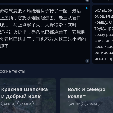
10
Большой 
野
狼
气急败坏
地
绕
着
房子
转
了
一
圈
，
最后
обошел д
上
屋顶
，
它
想
从
烟囱
溜
进去
。
老三
从
窗口
крышу. О
现
后
，
马上
点起
了
火
。
大
野
狼
滑
下来
时
，
трубу. Тр
好
掉进
火炉
里
，
整
条
尾巴
都
烧焦
了
。
它
嚎叫
сразу ра
夹
着
尾巴
逃走
了
，
再也不
敢
来
找
三
只
小
猪
的
вниз, он 
烦
了
。
весь хвос
ретирова
искать п
ожие тексты
Красная Шапочка
Волк и семеро
и Добрый Волк
козлят
детям
сказка
детям
сказка