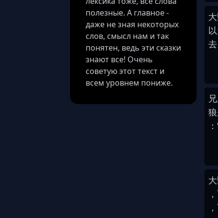
лексика тоже, все слова
полезные. А главное -
大
даже не зная некоторых
以
слов, смысл нам и так
去
понятен, ведь эти сказки
знают все! Очень
советую этот текст и
всем уровнем пониже.
兄
狼
：
大
，
，