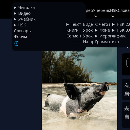
Читалка
Читалка
Видео
Учебник
HSK
Слова
+
Chinese
Видео
Учебник
Тексты
Видео
С чего начать
HSK 2.
HSK
Три
НАЗАД
Книги
Уроки фонетики
Фонетика
HSK 3.
Словарь
Сегментатор
Уроки иероглифики
Иероглифика
Форум
На проверке
Грамматика
Шр
有
房
老
自