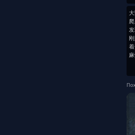
大
爬
发
刚
着
麻
Пох