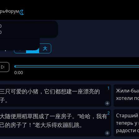
рь
Форум
0
12440
 поросенка
0
ифт:
小
中
大
0:00
1
Жили-был
三
只
可爱
的
小
猪
，
它们
都
想
建
一
座
漂亮
的
хотели п
子
。
2
Старший 
大
随便
用
稻草
围
成
了
一
座
房子
。
“
哈哈
，
我
有
теперь у 
己
的
房子
了
！
”
老大
乐得
欢蹦乱跳
。
радости 