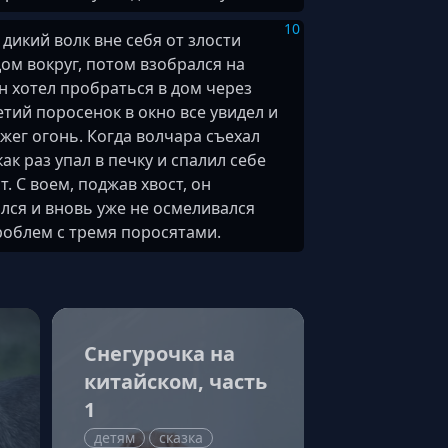
10
дикий волк вне себя от злости
ом вокруг, потом взобрался на
н хотел пробраться в дом через
етий поросенок в окно все увидел и
зжег огонь. Когда волчара съехал
как раз упал в печку и спалил себе
т. С воем, поджав хвост, он
лся и вновь уже не осмеливался
роблем с тремя поросятами.
Снегурочка на
китайском, часть
1
детям
сказка