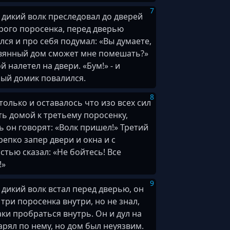
7
дикий волк преследовал до дверей
рого поросенка, перед дверью
лся и про себя подумал: «Вы думаете,
вянный дом сможет мне помешать?»
й налетел на двери. «Бум!» - и
ый домик повалился.
8
только и оставалось что изо всех сил
ь домой к третьему поросенку,
ь он говорят: «Волк пришел!» Третий
репко запер двери и окна и с
стью сказал: «Не бойтесь! Все
!»
9
дикий волк встал перед дверью, он
 три поросенка внутри, но не знал,
аки пробраться внутрь. Он и дул на
дарял по нему, но дом был неуязвим.