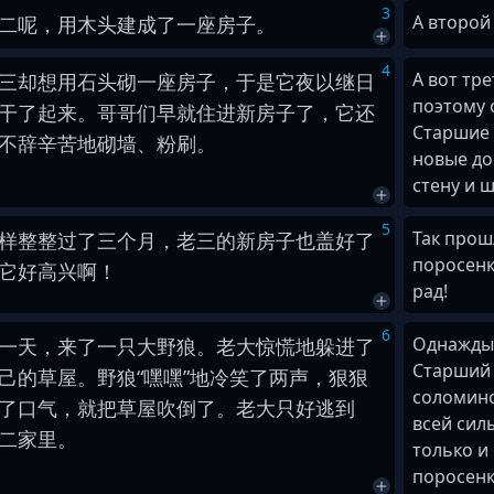
3
А второй
二
呢
，
用
木头
建成
了
一
座
房子
。
4
А вот тр
三
却
想
用
石头
砌
一
座
房子
，
于是
它
夜以继日
поэтому 
干
了
起来
。
哥哥
们
早就
住进
新
房子
了
，
它
还
Старшие 
不辞辛苦
地
砌
墙
、
粉刷
。
новые до
стену и 
5
Так прош
样
整整
过
了
三
个
月
，
老三
的
新
房子
也
盖
好
了
поросенк
它
好
高兴
啊
！
рад!
6
Однажды 
一天
，
来
了
一
只
大
野
狼
。
老大
惊慌
地
躲
进
了
Старший 
己
的
草屋
。
野
狼
“
嘿嘿
”
地
冷笑
了
两
声
，
狠狠
соломино
了
口
气
，
就
把
草屋
吹倒
了
。
老大
只好
逃到
всей сил
二
家
里
。
только и
поросенк