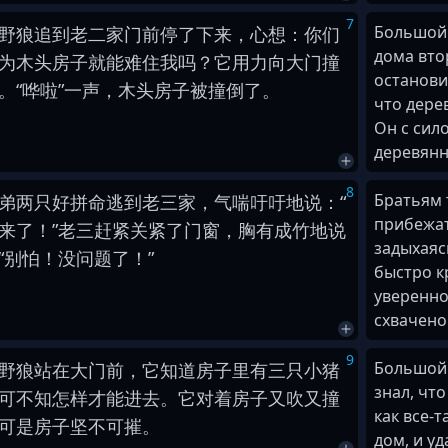
7
Большой 
野
狼
追到
老二
家
门
前
停
了
下来
，
心想
：
你们
дома вто
为
木头
房子
就
能
难住
我
吗
？
它
用力
向
大
门
撞
останови
。
“
哗啦
”
一
声
，
木头
房子
被
撞倒
了
。
что дере
Он с сило
деревянн
8
Братьям 
弟
两
只好
拼命
逃到
老三
家
，
气喘吁吁
地
说
：
“
прибежат
来
了
！
”
老三
赶紧
关紧
了
门窗
，
胸有成竹
地
说
задыхаяс
“
别
怕
！
没
问题
了
！
”
быстро к
уверенно
схвачено
9
Большой 
野
狼
站
在
大
门
前
，
它
知道
房子
里
有
三
只
小
猪
знал, что
可
不知
怎样
才
能
进去
。
它
对着
房子
又
吹
又
撞
как все-т
可是
房子
坚不可摧
。
дом, и у