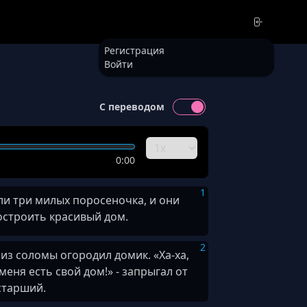
Регистрация
Войти
С переводом
0:00
1
и три милых поросеночка, и они
остроить красивый дом.
2
из соломы огородил домик. «Ха-ха,
меня есть свой дом!» - запрыгал от
старший.