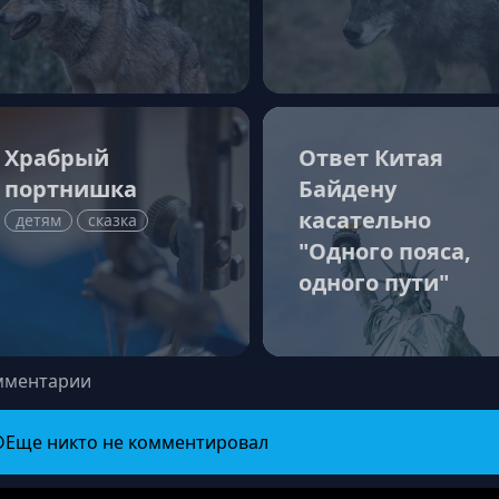
Храбрый
Ответ Китая
портнишка
Байдену
касательно
детям
сказка
"Одного пояса,
одного пути"
мментарии
Еще никто не комментировал