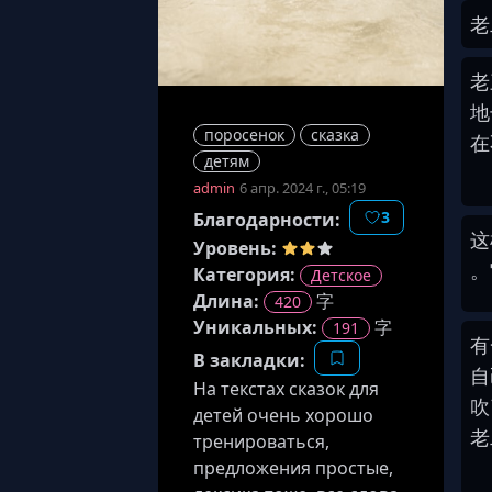
老
老
地
поросенок
сказка
在
детям
admin
6 апр. 2024 г., 05:19
3
Благодарности:
这
Уровень:
。
Категория:
Детское
Длина
:
字
420
Уникальных:
字
191
有
В закладки:
自
На текстах сказок для
吹
детей очень хорошо
老
тренироваться,
предложения простые,