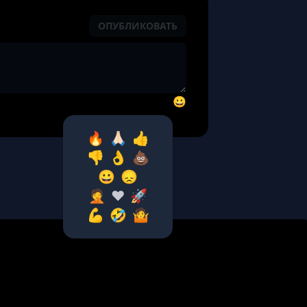
ОПУБЛИКОВАТЬ
😀
🔥
🙏🏻
👍
👎
👌
💩
😀
😞
🤦‍
❤️
🚀
💪
🤣
🤷‍