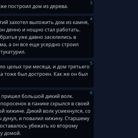
3
 же построил дом из дерева.
4
етий захотел выложить дом из камня,
он денно и нощно стал работать.
братья уже давно заселились в
ма, а он все еще усердно строил
штукатурил.
5
ло целых три месяца, и дом третьего
а тоже был достроен. Как же он был
6
пришел большой дикий волк.
поросенок в панике скрылся в своей
й хижине. Дикий волк усмехнулся, со
ы дунул, и повалил хижину. Старшему
 оставалось убежать ко второму
у домой.