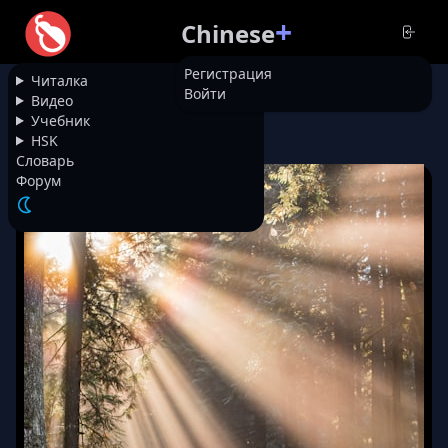
+
Chinese
Регистрация
Читалка
Войти
НАЗАД
Видео
Учебник
HSK
8879
Что такое 不客气
Словарь
Форум