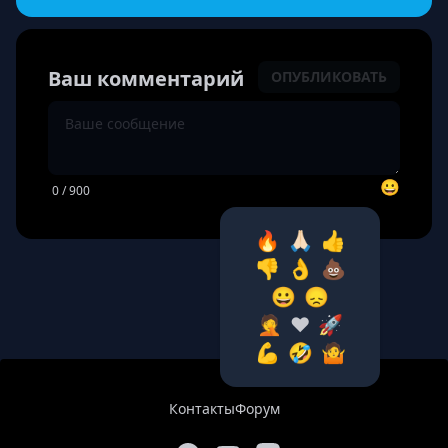
Ваш комментарий
ОПУБЛИКОВАТЬ
😀
0
/ 900
🔥
🙏🏻
👍
👎
👌
💩
😀
😞
🤦‍
❤️
🚀
💪
🤣
🤷‍
Контакты
Форум