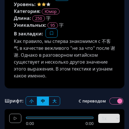
Уровень:
Категория:
Юмор
Длина
:
字
250
Уникальных:
字
95
В закладки:
Как правило, мы сперва знакомимся с 不客
气 в качестве вежливого "не за что" после 谢
谢. Однако в разговорном китайском
существует и несколько другое значение
этого выражения. В этом текстике и узнаем
какое именно.
Шрифт:
小
中
大
С переводом
0:00
0:00