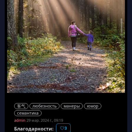
客气
любезность
манеры
юмор
семантика
admin
29 мар. 2024 г., 09:19
3
Благодарности: