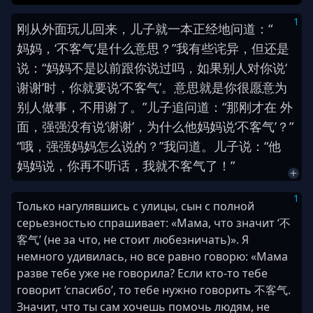
1
刚
从
外面
玩儿
回来
，
儿子
就
一本正经
地
问道
：
“
妈妈
，
‘
不客气
’
是
什么
意思
？
”
我
有些
诧异
，
但
还是
说
：
“
妈妈
不
是
以前
跟
你
说
过
吗
，
如果
别人
对
你
说
‘
谢谢
’
时
，
你
就
要
说
‘
不客气
’
。
意思
就是
你
很
愿意
为
别人
做
事
，
不用
谢
了
。
”
儿子
追
问道
：
“
那
刚才
在 外
面
，
强强
没
有
说
‘
谢谢
’
，
为什么
他
妈妈
说
‘
不客气
’
？
”
“
哦
，
强强
妈妈
怎么
说
的
？
”
我
问道
。
儿子
说
：
“
他
妈妈
说
，
你
再
不
听话
，
我
就
不客气
了
！
”
1
Только нагулявшись с улицы, сын с полной
серьезностью спрашивает: «Мама, что значит ‘不
客气’ (не за что, не стоит любезничать)». Я
немного удивилась, но все равно говорю: «Мама
разве тебе уже не говорила? Если кто-то тебе
говорит ‘спасибо’, то тебе нужно говорить 不客气.
Значит, что ты сам хочешь помочь людям, не