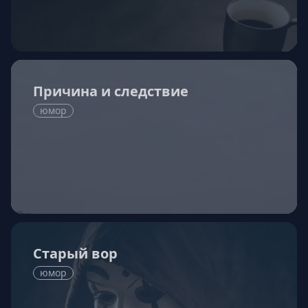
Причина и следствие
юмор
Старый вор
юмор