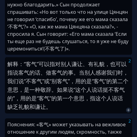
нужно благодарить.» Сын продолжает
спрашивать: «Но вот только что на улице Цянцян
не говорил ‘спасибо’, почему же его мама сказала
‘不客气’?» «О, как же мама Цянцяна сказала?», -
спросила я. Сын говорит: «Его мама сказала ‘Если
ты еще раз не будешь слушаться, то я уже не буду
церемониться’(不客气了)».
2
解释
：
“
客气
”
可以
指
对
别人
谦让
、
有礼貌
，
也
可以
指
说
客气
的
话
、
做
客气
的
事
。
当
别人
感谢
我们
时
，
我们
说
“
不客气
”
或
“
别客气
”
，
用
的
是
“
客气
”
的
第
二
个
意思
，
是
一
种
敬
辞
。
如果
说
“
这
个
人
说话
挺
不客气
的
”
，
用
的
是
“
客气
”
的
第
一
个
意思
，
指
这
个
人
说话
缺乏
礼貌
和
谦让
。
2
Пояснения: «客气» может указывать на вежливое
отношение к другим людям, скромность, также