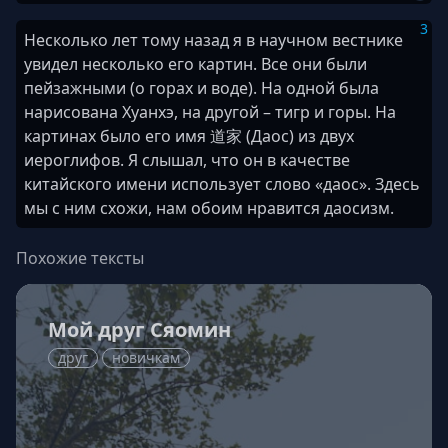
3
Несколько лет тому назад я в научном вестнике
увидел несколько его картин. Все они были
пейзажными (о горах и воде). На одной была
нарисована Хуанхэ, на другой – тигр и горы. На
картинах было его имя 道家 (Даос) из двух
иероглифов. Я слышал, что он в качестве
китайского имени использует слово «даос». Здесь
мы с ним схожи, нам обоим нравится даосизм.
Похожие тексты
Мой друг Сяомин
друг
новичкам