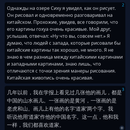
2
Однажды на озере Сиху я увидел, как он рисует.
Он рисовал и одновременно разговаривал на
китайском. Прохожие, увидев, все говорили, что
его картины гохуа очень красивые. Мой друг,
услышав, отвечал: «Ну что вы, совсем нет.» Я
думаю, что людей с запада, которые рисовали бы
китайские картины так хорошо, не много. Я не
знаю в чем разница между китайскими картинами
и западными картинами, знаю лишь, что
отличаются с точки зрения манеры рисования.
Китайская живопись очень красивая.
3
几
年
以前
，
我
在
学报
上
看见
过
几
张
他
的
画儿
，
都
是
中国
的
山
水
画儿
。
一
张
画
的
是
黄河
，
一
张
画
的
是
老虎
和
山
。
画儿
上
有
他
的
名字
‘
道家
’
两
个
字
。
我
听说
他
用
‘
道家
’
作
他
的
中国
名字
。
这
一点
，
他
和
我
一样
，
我们
都
喜欢
道家
。