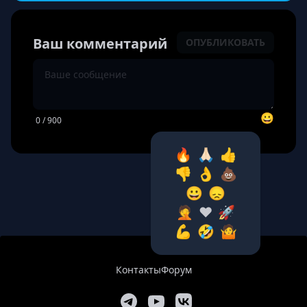
Ваш комментарий
ОПУБЛИКОВАТЬ
😀
0
/ 900
🔥
🙏🏻
👍
👎
👌
💩
😀
😞
🤦‍
❤️
🚀
💪
🤣
🤷‍
Контакты
Форум