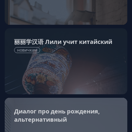
丽丽学汉语 Лили учит китайский
новичкам
Диалог про день рождения,
альтернативный