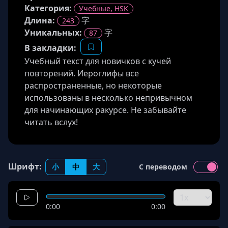
Категория:
Учебные, HSK
Длина
:
字
243
Уникальных:
字
87
В закладки:
Учебный текст для новичков с кучей
повторений. Иероглифы все
распространенные, но некоторые
использованы в несколько непривычном
для начинающих ракурсе. Не забывайте
читать вслух!
Шрифт:
小
中
大
С переводом
0:00
0:00