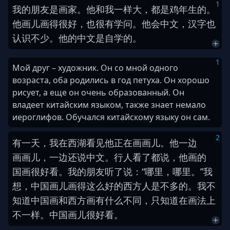
1
我
的
朋友
是
画家
。
他
和
我
一样
大
，
都
是
鸡
年
生
的
。
他
画儿
画
得
很
好
，
也
很
有
学问
。
他
会
中文
，
汉字
也
认识
不
少
。
他
的
中文
是
自学
的
。
1
Мой друг – художник. Он со мной одного
возраста, оба родились в год петуха. Он хорошо
рисует, а еще он очень образованный. Он
владеет китайским языком, также знает немало
иероглифов. Обучался китайскому языку он сам.
2
有一天
，
我
在
西湖
看见
他
正在
画画儿
。
他
一边
画画儿
，
一边
还
说
中文
。
行人
看
了
都
说
，
他
画
的
国画
很
好看
。
我
的
朋友
听
了
说
：
“
哪里
，
哪里
。
”
我
想
，
中国
画儿
画
得
这么
好
的
西方
人
是
不
多
的
。
我
不
知道
中国
画
和
西方
画
有
什么
不同
，
只
知道
在
画法
上
不
一样
。
中国
画儿
很
好看
。