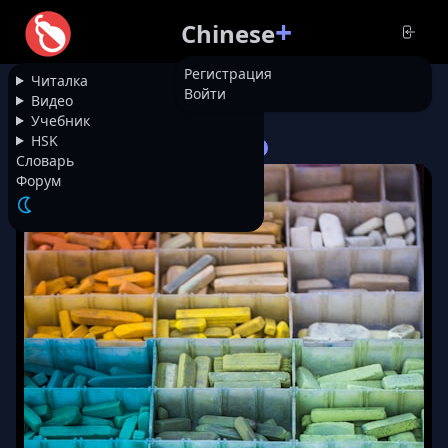
+
Chinese
Регистрация
Читалка
Войти
НАЗАД
Видео
Учебник
HSK
12475
Про друга-художника
Словарь
Форум