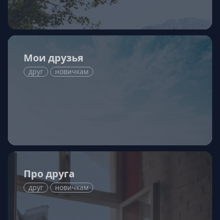
Мои друзья
друг
новичкам
Про друга
друг
новичкам