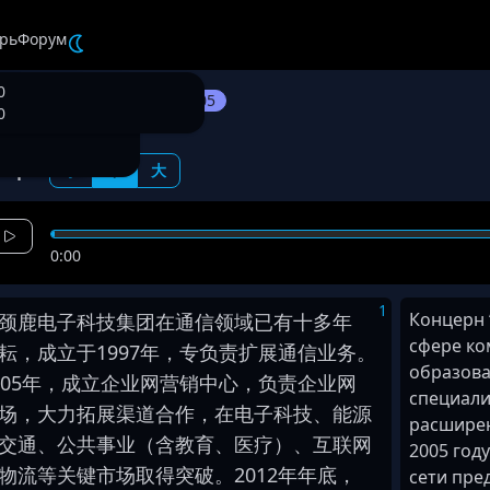
рь
Форум
0
8305
раф Электроникс
0
ифт:
小
中
大
0:00
😀
292
/ 900
1
Концерн 
颈鹿
电子
科技
集团
在
通信
领域
已
有
十
多
年
🔥
🙏🏻
👍
УДАЛИТЬ
ОТРЕДАКТИРОВАТЬ
сфере ко
耘
，
成立
于
1
9
9
7
年
，
专
负责
扩展
通信
业务
。
👎
👌
💩
образова
0
5
年
，
成立
企业网
营销
中心
，
负责
企业网
😀
😞
специали
🤦‍
❤️
🚀
场
，
大力
拓展
渠道
合作
，
在
电子
科技
、
能源
расширен
💪
🤣
🤷‍
交通
、
公共事业
（
含
教育
、
医疗
）
、
互联网
2005 год
物流
等
关键
市场
取得
突破
。
2
0
1
2
年
年底
，
сети пре