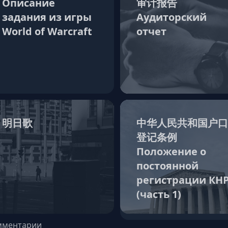
Описание
审计报告
задания из игры
Аудиторский
World of Warcraft
отчет
明日歌
中华人民共和国户口
登记条例
Положение о
постоянной
регистрации КН
(часть 1)
мментарии