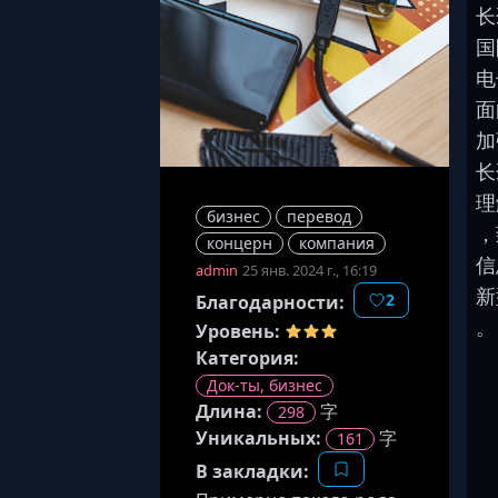
长
国
电
面
加
长
理
бизнес
перевод
，
концерн
компания
信
admin
25 янв. 2024 г., 16:19
新
2
Благодарности:
。
Уровень:
Категория:
Док-ты, бизнес
Длина
:
字
298
Уникальных:
字
161
В закладки: