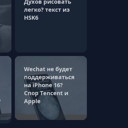
Духов рисовать
легко? текст из
HSK6
Wechat не будет
поддерживаться
на iPhone 16?
Спор Tencent и
Р
Apple