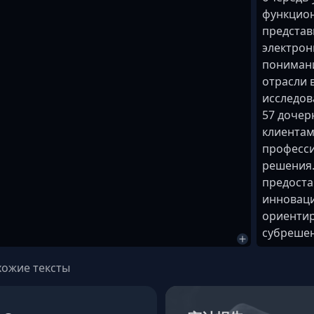
функцио
представ
электрон
понимани
отрасли 
исследов
57 дочер
клиентам
професси
решения
предоста
инноваци
ориентир
субрешен
ожие тексты