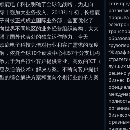
сети пре
颈鹿
电子
科技
明确
了
全球化
战略
，
为
走
向
развитие
际
十强
加大
业务
投入
。
2
0
1
3
年
年初
，
长颈鹿
прорыва 
子
科技
正式
成立
国际
业务部
，
全面
优化
了
электрон
向
世界
不同
地区
的
业务
经营
组织架构
，
大
大
транспор
强
了
国外
代表处
的
独立
运作
能力
。
今天
образова
颈鹿
电子
科技
凭借
对
行业
和
客户
需求
的
深度
грузопере
“Жираф э
解
，
依托
全球
1
0
个
研发
中心
和
5
7
个
分支机构
стратеги
致力于
为
各
行业
客户
提供
专业
、
高效
的
I
C
T
（
лучших 
息
及
通信技术
）
解决方案
。
不断
向
客户
提供
решено у
型
的
综合
解决方案
和
面向
个别
行业
的
子方案
бизнес. 
официаль
междунар
полност
организа
бизнесом
с разным
очередь 