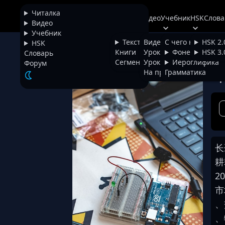
Читалка
Читалка
Видео
Учебник
HSK
Слова
+
Chinese
Видео
Учебник
Тексты
Видео
С чего начать
HSK 2.
HSK
Жи
НАЗАД
Книги
Уроки фонетики
Фонетика
HSK 3.
Словарь
Сегментатор
Уроки иероглифики
Иероглифика
Форум
На проверке
Грамматика
Шр
长
耕
2
0
市
、
、