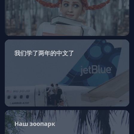
我们学了两年的中文了
Наш зоопарк