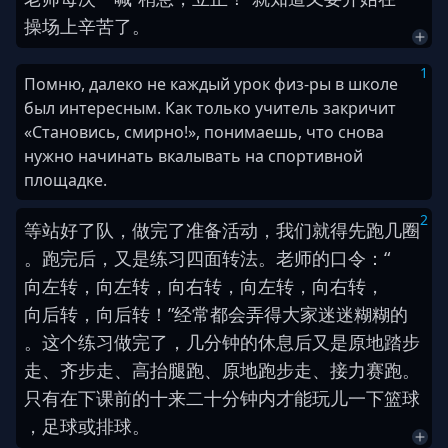
操场
上
辛苦
了
。
1
Помню, далеко не каждый урок физ-ры в школе
был интересным. Как только учитель закричит
«Становись, смирно!», понимаешь, что снова
нужно начинать вкалывать на спортивной
площадке.
2
等
站好
了
队
，
做完
了
准备活动
，
我们
就
得
先
跑
几
圈
。
跑
完
后
，
又是
练习
四面
转法
。
老师
的
口令
：
“
向左转
，
向左转
，
向右转
，
向左转
，
向右转
，
向后转
，
向后转
！
”
经常
都
会
弄得
大家
迷迷糊糊
的
。
这个
练习
做完
了
，
几分钟
的
休息
后
又是
原地
踏步
走
、
齐步走
、
高抬腿跑
、
原地
跑步走
、
接力赛跑
。
只有
在
下课
前
的
十
来
二十
分钟
内
才
能
玩儿
一下
篮球
，
足球
或
排球
。