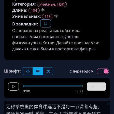
Категория:
Учебные, HSK
Длина
:
字
194
Уникальных:
字
118
В закладки:
Основано на реальных событиях:
впечатления о школьных уроках
физкультуры в Китае. Давайте признаемся:
далеко не все были в восторге от физ-ры.
Шрифт:
小
中
大
С переводом
0:00
0:00
1
记得
学校
里
的
体育课
远远
不是
每一
节
课
都
有趣
。
老师
每次
一
喊
“
稍息
，
立正
！
”
就
知道
又
要
开始
在