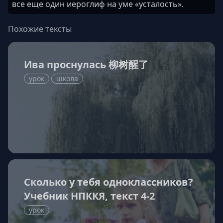
все еще один иероглиф на уме «усталость».
Похожие тексты
Ива проснулась 柳树醒了
урок
школа
Сколько у тебя одноклассников?
Учебник НПККЯ, текст 4-2
урок