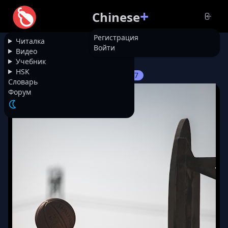
+
Chinese
Регистрация
Читалка
Войти
НАЗАД
Видео
Учебник
HSK
8617
Воспоминания о физ-ре
Словарь
Форум