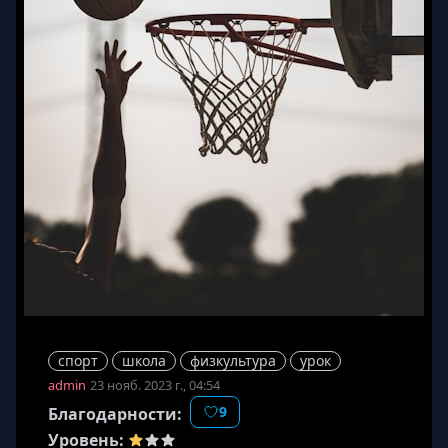
спорт
школа
физкультура
урок
admin
23 нояб. 2023 г., 04:54
9
Благодарности:
Уровень: