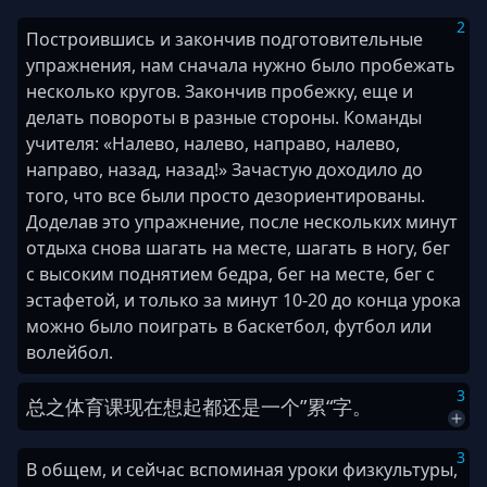
2
Построившись и закончив подготовительные
упражнения, нам сначала нужно было пробежать
несколько кругов. Закончив пробежку, еще и
делать повороты в разные стороны. Команды
учителя: «Налево, налево, направо, налево,
направо, назад, назад!» Зачастую доходило до
того, что все были просто дезориентированы.
Доделав это упражнение, после нескольких минут
отдыха снова шагать на месте, шагать в ногу, бег
с высоким поднятием бедра, бег на месте, бег с
эстафетой, и только за минут 10-20 до конца урока
можно было поиграть в баскетбол, футбол или
волейбол.
3
总之
体育课
现在
想起
都
还是
一个
”
累
“
字
。
3
В общем, и сейчас вспоминая уроки физкультуры,