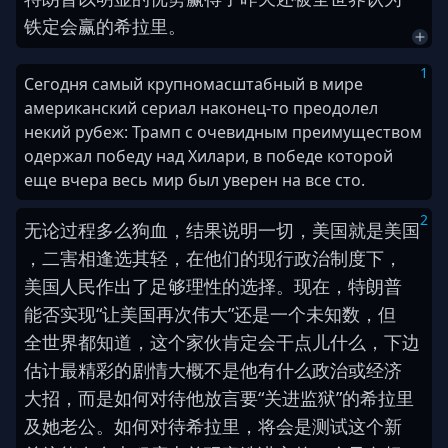
铁定
会
赢
的
希拉里
。
1
Сегодня самый крупномасштабный в мире
американский сериал наконец-то преодолел
некий рубеж: Трамп с очевидным преимуществом
одержал победу над Хилари, в победе которой
еще вчера весь мир был уверен на все сто.
2
无论
过程
多么
狗血
，
结果
说明
一切
，
美国
就是
美国
，
二
害
相逢
选
其
轻
，
在
他们
的
现行
政治制度
下
，
美国人民
作出
了
足够
理性
的
选择
。
现在
，
特朗普
能否
实现
“
让
美国
再次
伟大
”
还是
一个
未知数
，
但
全世界
都
知道
，
这个
家伙
肯定
会
干
点儿
什么
，
下边
估计
最
精彩
的
剧情
大概
不是
他
有
什么
政治
或
经济
大招
，
而是
如何
对待
他
放言
要
“
关进监狱
”
的
希拉里
及
她
老公
。
如何
对待
希拉里
，
将
会
是
测试
这个
新