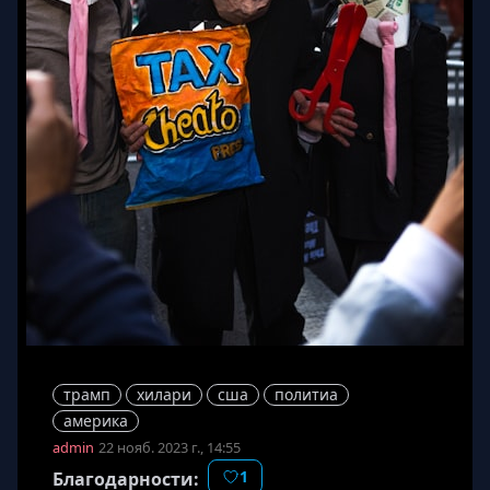
трамп
хилари
сша
политиа
америка
admin
22 нояб. 2023 г., 14:55
1
Благодарности: