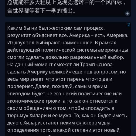
总统
能
在
多大
程度
上
兑现
竞选
诺言
的
一个
风向标
，
全世界
都
等
着
下
一季
的
播出
。
2
Каким бы ни был жестоким сам процесс,
результат объясняет все. Америка – есть Америка.
Из двух зол выбирают наименьшее. В рамках
действующей политической системы американцы
смогли сделать довольно рациональный выбор.
На данный момент сможет ли Трамп «снова
сделать Америку великой» еще под вопросом, но
весь мир знает, что этот парень что-то да и
провернет. Далее, пожалуй, самым ярким
эпизодом будет не его некий политические или
экономические трюки, а то как он отнесется к
своим обещаниям о том, чтобы «посадить в
тюрьму» Хилари и ее мужа. То, как он будет иметь
дело с Хилари, станет неким флюгером для
определения того, в какой степени этот новый