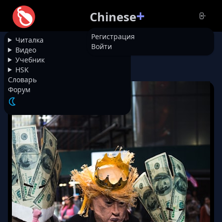
+
Chinese
Регистрация
Читалка
Войти
НАЗАД
Видео
Учебник
HSK
7710
Как выбирали Трампа
Словарь
Форум