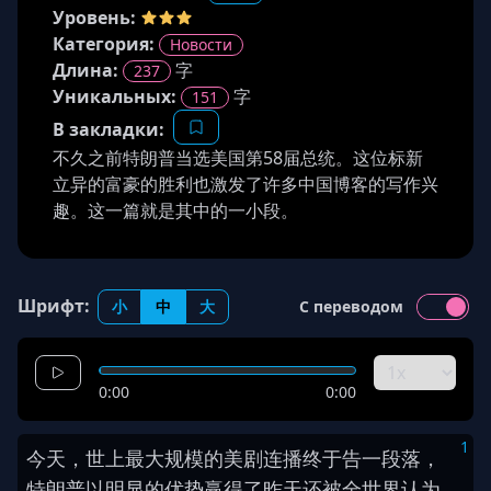
Уровень:
Категория:
Новости
Длина
:
字
237
Уникальных:
字
151
В закладки:
不久之前特朗普当选美国第58届总统。这位标新
立异的富豪的胜利也激发了许多中国博客的写作兴
趣。这一篇就是其中的一小段。
Шрифт:
小
中
大
С переводом
0:00
0:00
1
今天
，
世上
最大
规模
的
美剧
连
播
终于
告一段落
，
特朗普
以
明显
的
优势
赢得
了
昨天
还
被
全世界
认为