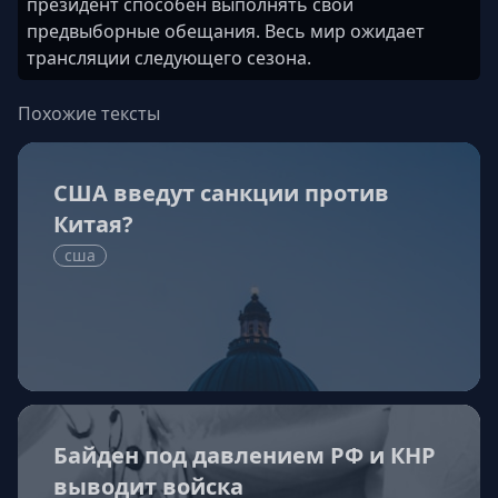
президент способен выполнять свои
предвыборные обещания. Весь мир ожидает
трансляции следующего сезона.
Похожие тексты
США введут санкции против
Китая?
сша
Байден под давлением РФ и КНР
выводит войска