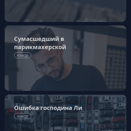
Сумасшедший в
парикмахерской
юмор
Ошибка господина Ли
юмор