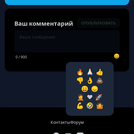
Ваш комментарий
ОПУБЛИКОВАТЬ
😀
0
/ 900
🔥
🙏🏻
👍
👎
👌
💩
😀
😞
🤦‍
❤️
🚀
💪
🤣
🤷‍
Контакты
Форум