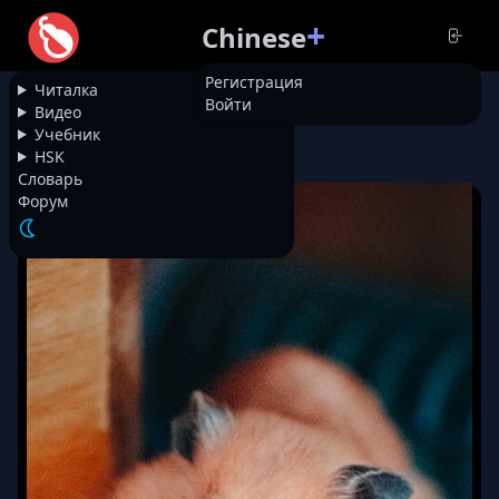
+
Chinese
Регистрация
Читалка
Войти
НАЗАД
Видео
Учебник
HSK
8000
Ленивая мышь
Словарь
Форум