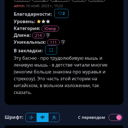
admin
19 нояб. 2023 г., 15:22
2
Благодарности:
Уровень:
Категория:
Юмор
Длина
:
字
214
Уникальных:
字
111
В закладки:
Эту басню - про трудолюбивую мышь и
ленивую мышь - в детстве читали многие
(многим больше знакома про муравья и
стрекозу). Это часть этой истории на
китайском, в вольном изложении, так
сказать.
Шрифт:
小
中
大
С переводом