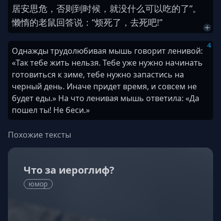
居安思危
，
否则
到时候
，
就
没什么
可以
吃的
了
”
。
懒惰
的
老鼠
回答
说
：
“
烦死
了
，
去死
吧
!
”
4
Однажды трудолюбивая мышь говорит ленивой:
«Так тебе жить нельзя. Тебе уже нужно начинать
готовиться к зиме, тебе нужно запастись на
черный день. Иначе придет время, и совсем не
будет еды.» На что ленивая мышь ответила: «Да
пошел ты! Не беси.»
Похожие тексты
Что за иероглиф?
юмор