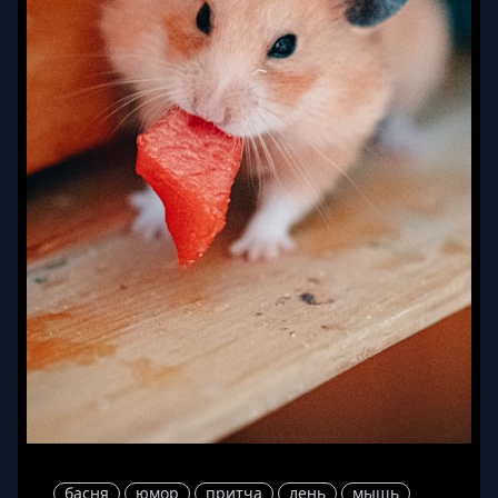
басня
юмор
притча
лень
мышь