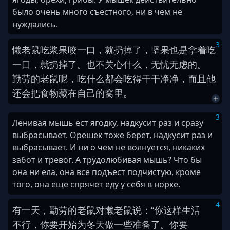
было очень много съестного, ни в чем не
нуждались.
3
懒
老鼠
吃
浆果
咬
一口
，
就
扔掉
了
，
坚果
也是
拿着
吃
一口
，
就
扔掉
了
。
也
不关心
什么
，
无忧无虑
的
。
勤劳
的
老鼠
呢
，
吃
什么都
会
吃得
干干净净
，
而且
他
还
会
把
食物
藏在
自己
的
窝里
。
3
Ленивая мышь ест ягодку, надкусит раз и сразу
выбрасывает. Орешек тоже берет, надкусит раз и
выбрасывает. И ни о чем не волнуется, никаких
забот и тревог. А трудолюбивая мышь? Что бы
она ни ела, она все подъест подчистую, кроме
того, она еще спрячет еду у себя в норке.
4
有一天
，
勤劳
的
老鼠
对
懒
老鼠
说
：
“
你
这样
生活
不行
，
你
要
开始
为
冬天
做
一些
准备
了
。
你
要