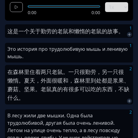
0:00
0:00
1
这
是
一个
关于
勤劳
的
老鼠
和
懒惰
的
老鼠
的
故事
。
1
Это история про трудолюбивую мышь и ленивую
мышь.
2
在
森林
里
住着
两
只
老鼠
。
一
只
很
勤劳
，
另一
只
很
懒惰
。
夏天
，
外面
很
暖和
，
森林
里
到处
都是
浆果
、
蘑菇
、
坚果
。
老鼠
真的
有
很多
可以
吃
的
东西
，
不
缺
什么
。
2
В лесу жили две мышки. Одна была
трудолюбивой, другая была очень ленивой.
Летом на улице очень тепло, а в лесу повсюду
ягоды, орехи, грибы. У мышек действительно