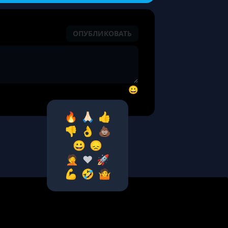
ОПУБЛИКОВАТЬ
😀
🔥
🙏🏻
👍
👎
👌
💩
😀
😞
🤦‍
❤️
🚀
💪
🤣
🤷‍