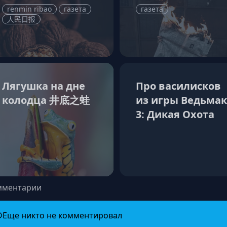
renmin ribao
газета
газета
人民日报
Лягушка на дне
Про василисков
колодца 井底之蛙
из игры Ведьмак
3: Дикая Охота
мментарии
Еще никто не комментировал