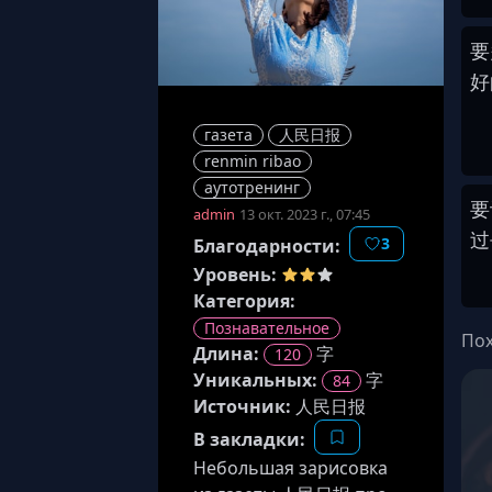
要
好
газета
人民日报
renmin ribao
аутотренинг
要
admin
13 окт. 2023 г., 07:45
过
3
Благодарности:
Уровень:
Категория:
Познавательное
Пох
Длина
:
字
120
Уникальных:
字
84
Источник
:
人民日报
В закладки:
Небольшая зарисовка