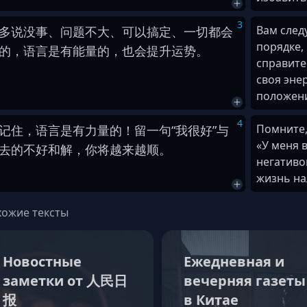
3
Вам след
多
说
没事
、
问题
不大
、
可以
搞定
、
一切
都
会
порядке,
的
，
语言
是
有
能量
的
，
也会
提升
运势
。
справитес
своя эне
положени
4
Помните,
记住
，
语言
是
有
力量
的
！
留
一句
“
我
很
好
”
与
«У меня 
去
的
不好
和解
，
你
将
越来越
顺
。
негативо
жизнь на
ожие тексты
Новостные
Ежедневная и
заметки от 人民日
вечерняя газеты
报
в Китае