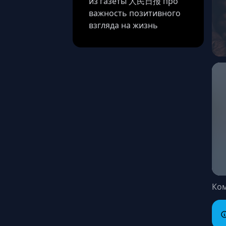
из газеты 人民日报 про
важность позитивного
взгляда на жизнь
Ко