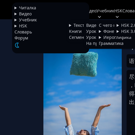
Читалка
Читалка
Видео
Учебник
HSK
Слова
+
Chinese
Видео
Учебник
Тексты
Видео
С чего начать
HSK 2.
HSK
Сил
НАЗАД
Книги
Уроки фонетики
Фонетика
HSK 3.
Словарь
Сегментатор
Уроки иероглифики
Иероглифика
Форум
На проверке
Грамматика
Шр
语
尽
，
得
出