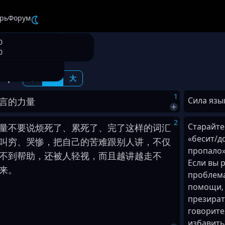
рь
Форум
0
6494
а языка
0
ифт:
小
中
大
1
Сила язы
言
的
力量
2
Старайте
量
不要
说
烦死
了
、
累死
了
、
完了
这样
的
词汇
«бесит/до
叫
穷
、
哭
惨
，
把
自己
的
苦难
跟
别人
讲
，
不仅
пропало»
不到
帮助
，
还
被
人
轻视
，
而且
越
讲
越
走
不
Если вы 
来
。
проблема
помощи, 
презират
говорите,
избавить