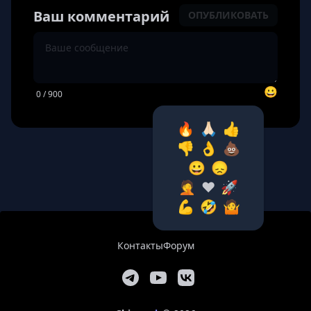
Ваш комментарий
ОПУБЛИКОВАТЬ
😀
0
/ 900
🔥
🙏🏻
👍
👎
👌
💩
😀
😞
🤦‍
❤️
🚀
💪
🤣
🤷‍
Контакты
Форум