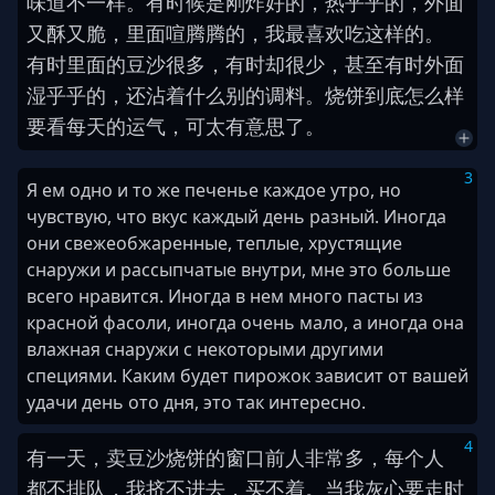
味道
不一样
。
有时候
是
刚
炸
好
的
，
热乎乎
的
，
外面
又
酥
又
脆
，
里面
喧腾
腾
的
，
我
最
喜欢
吃
这样
的
。
有时
里面
的
豆沙
很多
，
有时
却
很
少
，
甚至
有时
外面
湿乎乎
的
，
还
沾
着
什么
别的
调料
。
烧饼
到底
怎么样
要看
每天
的
运气
，
可
太
有意思
了
。
3
Я ем одно и то же печенье каждое утро, но
чувствую, что вкус каждый день разный. Иногда
они свежеобжаренные, теплые, хрустящие
снаружи и рассыпчатые внутри, мне это больше
всего нравится. Иногда в нем много пасты из
красной фасоли, иногда очень мало, а иногда она
влажная снаружи с некоторыми другими
специями. Каким будет пирожок зависит от вашей
удачи день ото дня, это так интересно.
4
有一天
，
卖
豆沙烧饼
的
窗口
前
人
非常
多
，
每个人
都不
排队
，
我
挤
不
进去
，
买不着
。
当
我
灰心
要走
时