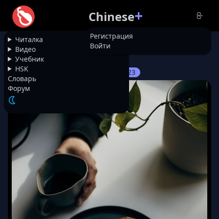
+
Chinese
Регистрация
Читалка
Войти
НАЗАД
Видео
Учебник
HSK
7423
Любимое китайское 小吃
Словарь
Форум