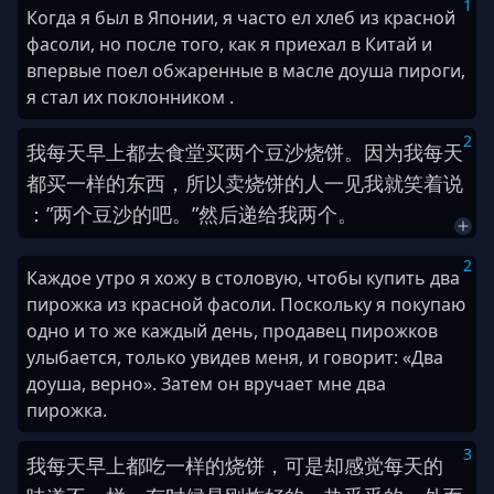
1
Когда я был в Японии, я часто ел хлеб из красной
фасоли, но после того, как я приехал в Китай и
впервые поел обжаренные в масле доуша пироги,
я стал их поклонником .
2
我
每天
早上
都
去
食堂
买
两个
豆沙烧饼
。
因为
我
每天
都
买
一样
的
东西
，
所以
卖
烧饼
的
人
一见
我
就
笑
着
说
：
”
两个
豆沙
的
吧
。
”
然后
递给
我
两个
。
2
Каждое утро я хожу в столовую, чтобы купить два
пирожка из красной фасоли. Поскольку я покупаю
одно и то же каждый день, продавец пирожков
улыбается, только увидев меня, и говорит: «Два
доуша, верно». Затем он вручает мне два
пирожка.
3
我
每天
早上
都
吃
一样
的
烧饼
，
可是
却
感觉
每天
的