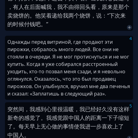
，
有人
在后面
喊
我
，
我
不由得
回头
看
，
原来
是
那个
卖
烧饼
的
。
他
笑
着
递给
我
两个
烧饼
，
说
：
“
下次
来
的时候
付钱
吧
。
”
4
Однажды перед витриной, где продают эти
пирожки, собралось много людей. Все они не
стояли в очереди. Я не мог протиснуться и не мог
купить. Когда я уже собирался расстроенный
уходить, кто-то позвал меня сзади, и я невольно
оглянулся. Оказалось, что это был продавец
пирожков. Он улыбнулся, вручил мне два печенья
и сказал: «Заплатишь в следующий раз».
5
突然间
，
我
感到
心里
很
温暖
，
我
已经
好久
没有
这样
新奇
的
感觉
了
。
我
感觉
跟
中国人
的
距离
一下子
缩短
了
。
每天
早上
无心
做
的
事情
使
我
进一步
喜欢
上
了
中国人
。