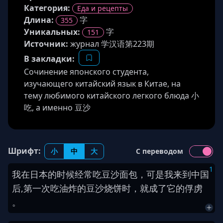
Категория:
Еда и рецепты
Длина
:
字
355
Уникальных:
字
151
Источник
:
журнал 学汉语第223期
В закладки:
Сочинение японского студента,
изучающего китайский язык в Китае, на
тему любимого китайского легкого блюда 小
吃, а именно 豆沙
Шрифт:
小
中
大
С переводом
1
我
在
日本
的时候
经常
吃
豆沙
面包
，
可是
我
来到
中国
后
,
第一次
吃
油炸
的
豆沙烧饼
时
，
就
成
了
它
的
俘虏
。